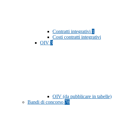
Contratti integrativi
1
Costi contratti integrativi
OIV
3
OIV (da pubblicare in tabelle)
Bandi di concorso
78