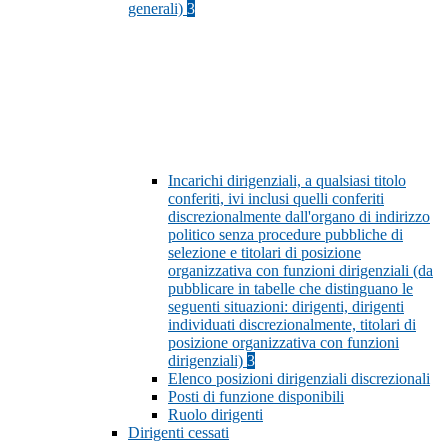
generali)
3
Incarichi dirigenziali, a qualsiasi titolo
conferiti, ivi inclusi quelli conferiti
discrezionalmente dall'organo di indirizzo
politico senza procedure pubbliche di
selezione e titolari di posizione
organizzativa con funzioni dirigenziali (da
pubblicare in tabelle che distinguano le
seguenti situazioni: dirigenti, dirigenti
individuati discrezionalmente, titolari di
posizione organizzativa con funzioni
dirigenziali)
3
Elenco posizioni dirigenziali discrezionali
Posti di funzione disponibili
Ruolo dirigenti
Dirigenti cessati