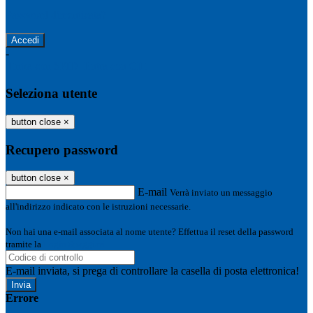
Password dimenticata?
-
Entra con SPID
Entra con CIE
Seleziona utente
button close
×
Recupero password
button close
×
E-mail
Verrà inviato un messaggio
all'indirizzo indicato con le istruzioni necessarie.
Non hai una e-mail associata al nome utente? Effettua il reset della password
tramite la
Login Spaggiari
E-mail inviata, si prega di controllare la casella di posta elettronica!
Errore