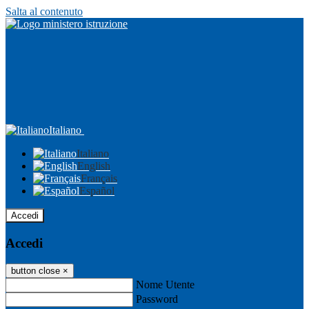
Salta al contenuto
Italiano
Italiano
English
Français
Español
Accedi
Accedi
button close
×
Nome Utente
Password