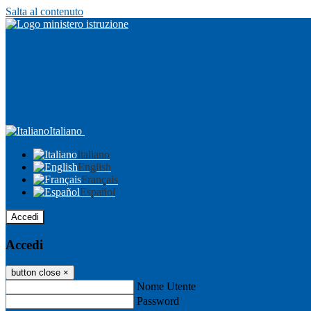
Salta al contenuto
Italiano
Italiano
English
Français
Español
Accedi
Accedi
button close
×
Nome Utente
Password