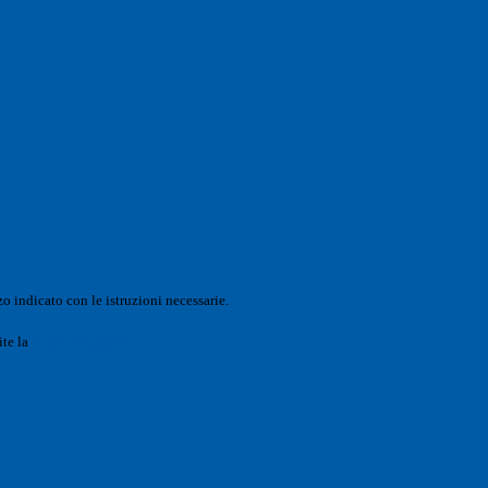
o indicato con le istruzioni necessarie.
ite la
Login Spaggiari