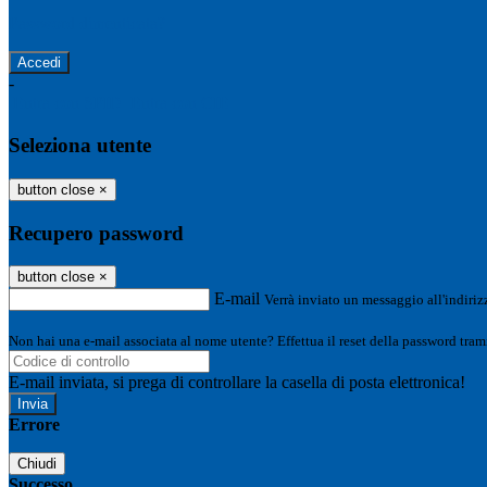
Password dimenticata?
-
Entra con SPID
Entra con CIE
Seleziona utente
button close
×
Recupero password
button close
×
E-mail
Verrà inviato un messaggio all'indirizz
Non hai una e-mail associata al nome utente? Effettua il reset della password tram
E-mail inviata, si prega di controllare la casella di posta elettronica!
Errore
Chiudi
Successo