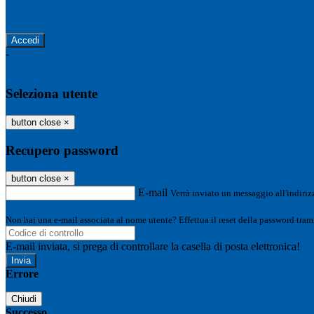
Password dimenticata?
-
Entra con SPID
Entra con CIE
Seleziona utente
button close
×
Recupero password
button close
×
E-mail
Verrà inviato un messaggio all'indirizz
Non hai una e-mail associata al nome utente? Effettua il reset della password tram
E-mail inviata, si prega di controllare la casella di posta elettronica!
Errore
Chiudi
Successo