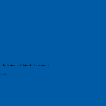
o indicato con le istruzioni necessarie.
ite la
Login Spaggiari