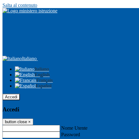
Salta al contenuto
Italiano
Italiano
English
Français
Español
Accedi
Accedi
button close
×
Nome Utente
Password