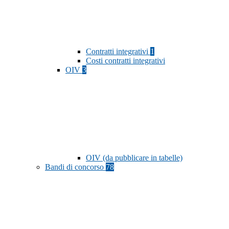
Contratti integrativi
1
Costi contratti integrativi
OIV
3
OIV (da pubblicare in tabelle)
Bandi di concorso
78