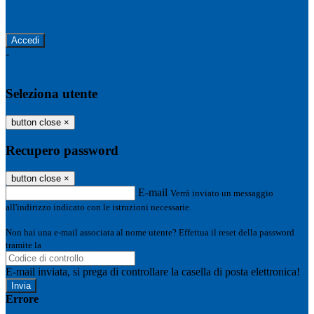
Password dimenticata?
-
Entra con SPID
Entra con CIE
Seleziona utente
button close
×
Recupero password
button close
×
E-mail
Verrà inviato un messaggio
all'indirizzo indicato con le istruzioni necessarie.
Non hai una e-mail associata al nome utente? Effettua il reset della password
tramite la
Login Spaggiari
E-mail inviata, si prega di controllare la casella di posta elettronica!
Errore