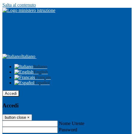
Salta al contenuto
Italiano
Italiano
English
Français
Español
Accedi
Accedi
button close
×
Nome Utente
Password