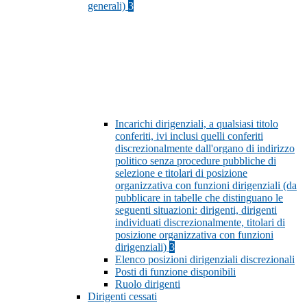
generali)
3
Incarichi dirigenziali, a qualsiasi titolo
conferiti, ivi inclusi quelli conferiti
discrezionalmente dall'organo di indirizzo
politico senza procedure pubbliche di
selezione e titolari di posizione
organizzativa con funzioni dirigenziali (da
pubblicare in tabelle che distinguano le
seguenti situazioni: dirigenti, dirigenti
individuati discrezionalmente, titolari di
posizione organizzativa con funzioni
dirigenziali)
3
Elenco posizioni dirigenziali discrezionali
Posti di funzione disponibili
Ruolo dirigenti
Dirigenti cessati