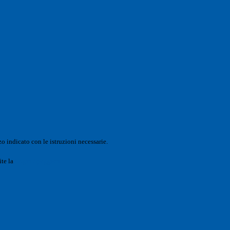
o indicato con le istruzioni necessarie.
ite la
Login Spaggiari