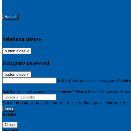
Password dimenticata?
-
Entra con SPID
Entra con CIE
Seleziona utente
button close
×
Recupero password
button close
×
E-mail
Verrà inviato un messaggio all'indirizz
Non hai una e-mail associata al nome utente? Effettua il reset della password tram
E-mail inviata, si prega di controllare la casella di posta elettronica!
Errore
Chiudi
Successo