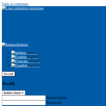
Salta al contenuto
Italiano
Italiano
English
Français
Español
Accedi
Accedi
button close
×
Nome Utente
Password