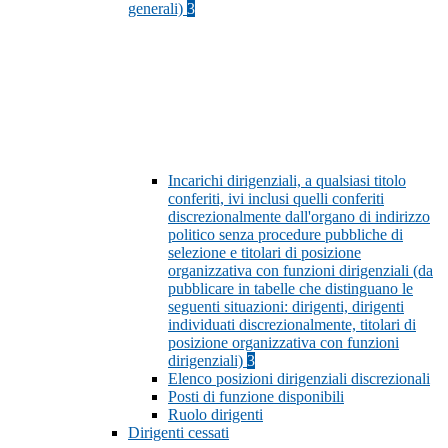
generali)
3
Incarichi dirigenziali, a qualsiasi titolo
conferiti, ivi inclusi quelli conferiti
discrezionalmente dall'organo di indirizzo
politico senza procedure pubbliche di
selezione e titolari di posizione
organizzativa con funzioni dirigenziali (da
pubblicare in tabelle che distinguano le
seguenti situazioni: dirigenti, dirigenti
individuati discrezionalmente, titolari di
posizione organizzativa con funzioni
dirigenziali)
3
Elenco posizioni dirigenziali discrezionali
Posti di funzione disponibili
Ruolo dirigenti
Dirigenti cessati