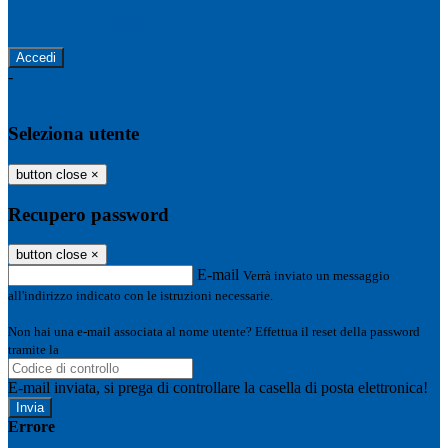
Password dimenticata?
-
Entra con SPID
Entra con CIE
Seleziona utente
button close
×
Recupero password
button close
×
E-mail
Verrà inviato un messaggio
all'indirizzo indicato con le istruzioni necessarie.
Non hai una e-mail associata al nome utente? Effettua il reset della password
tramite la
Login Spaggiari
E-mail inviata, si prega di controllare la casella di posta elettronica!
Errore