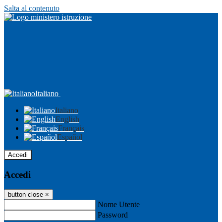
Salta al contenuto
Italiano
Italiano
English
Français
Español
Accedi
Accedi
button close
×
Nome Utente
Password