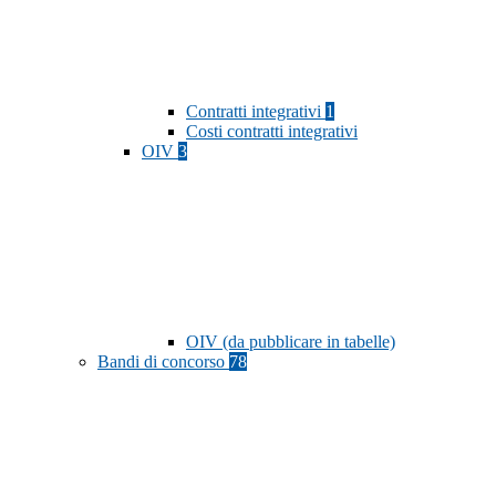
Contratti integrativi
1
Costi contratti integrativi
OIV
3
OIV (da pubblicare in tabelle)
Bandi di concorso
78