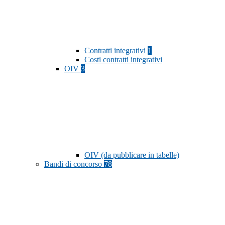
Contratti integrativi
1
Costi contratti integrativi
OIV
3
OIV (da pubblicare in tabelle)
Bandi di concorso
78