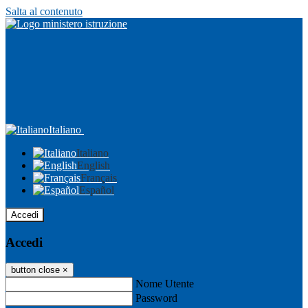
Salta al contenuto
Italiano
Italiano
English
Français
Español
Accedi
Accedi
button close
×
Nome Utente
Password