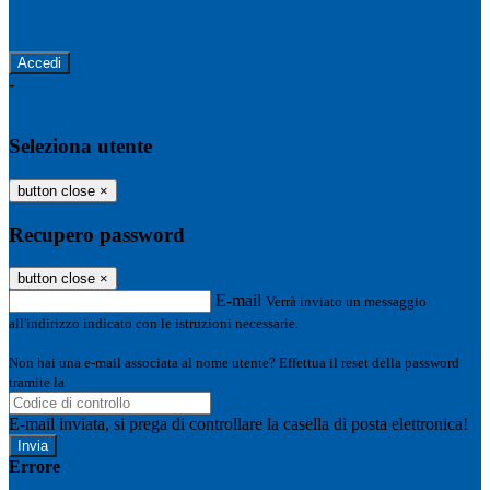
Password dimenticata?
-
Entra con SPID
Entra con CIE
Seleziona utente
button close
×
Recupero password
button close
×
E-mail
Verrà inviato un messaggio
all'indirizzo indicato con le istruzioni necessarie.
Non hai una e-mail associata al nome utente? Effettua il reset della password
tramite la
Login Spaggiari
E-mail inviata, si prega di controllare la casella di posta elettronica!
Errore