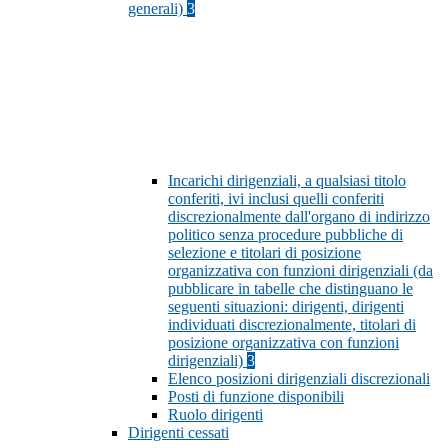
generali)
3
Incarichi dirigenziali, a qualsiasi titolo
conferiti, ivi inclusi quelli conferiti
discrezionalmente dall'organo di indirizzo
politico senza procedure pubbliche di
selezione e titolari di posizione
organizzativa con funzioni dirigenziali (da
pubblicare in tabelle che distinguano le
seguenti situazioni: dirigenti, dirigenti
individuati discrezionalmente, titolari di
posizione organizzativa con funzioni
dirigenziali)
3
Elenco posizioni dirigenziali discrezionali
Posti di funzione disponibili
Ruolo dirigenti
Dirigenti cessati