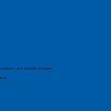
o indicato con le istruzioni necessarie.
ite la
Login Spaggiari