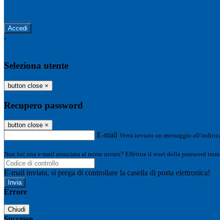
Password dimenticata?
-
Entra con SPID
Entra con CIE
Seleziona utente
button close
×
Recupero password
button close
×
E-mail
Verrà inviato un messaggio all'indirizz
Non hai una e-mail associata al nome utente? Effettua il reset della password tram
E-mail inviata, si prega di controllare la casella di posta elettronica!
Errore
Chiudi
Successo