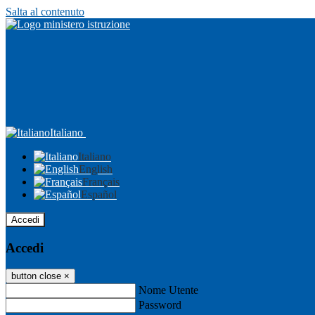
Salta al contenuto
Italiano
Italiano
English
Français
Español
Accedi
Accedi
button close
×
Nome Utente
Password