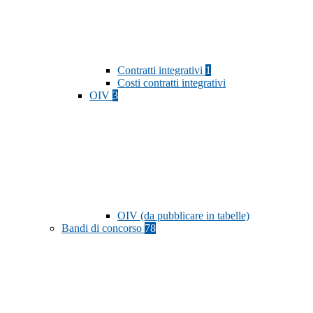
Contratti integrativi
1
Costi contratti integrativi
OIV
3
OIV (da pubblicare in tabelle)
Bandi di concorso
78