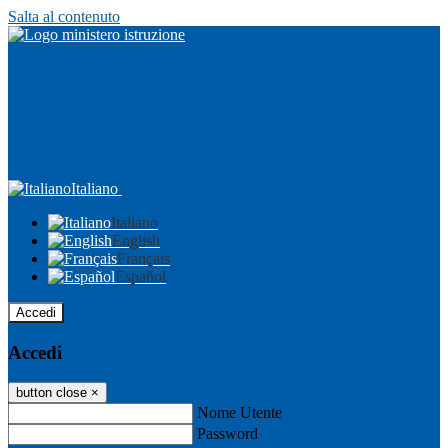
Salta al contenuto
Italiano
Italiano
English
Français
Español
Accedi
Accedi
button close
×
Nome Utente
Password