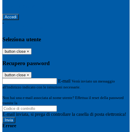
Password dimenticata?
-
Entra con SPID
Entra con CIE
Seleziona utente
button close
×
Recupero password
button close
×
E-mail
Verrà inviato un messaggio
all'indirizzo indicato con le istruzioni necessarie.
Non hai una e-mail associata al nome utente? Effettua il reset della password
tramite la
Login Spaggiari
E-mail inviata, si prega di controllare la casella di posta elettronica!
Errore