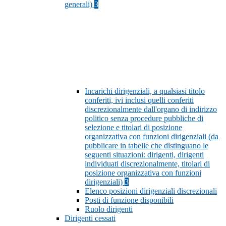
generali)
3
Incarichi dirigenziali, a qualsiasi titolo
conferiti, ivi inclusi quelli conferiti
discrezionalmente dall'organo di indirizzo
politico senza procedure pubbliche di
selezione e titolari di posizione
organizzativa con funzioni dirigenziali (da
pubblicare in tabelle che distinguano le
seguenti situazioni: dirigenti, dirigenti
individuati discrezionalmente, titolari di
posizione organizzativa con funzioni
dirigenziali)
3
Elenco posizioni dirigenziali discrezionali
Posti di funzione disponibili
Ruolo dirigenti
Dirigenti cessati