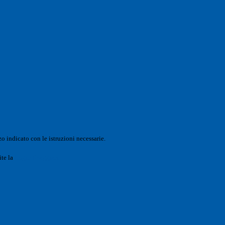
o indicato con le istruzioni necessarie.
ite la
Login Spaggiari