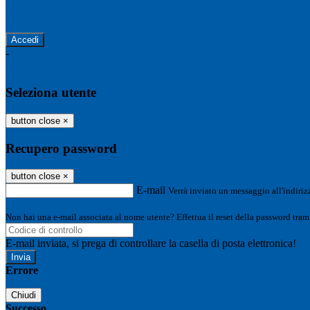
Password dimenticata?
-
Entra con SPID
Entra con CIE
Seleziona utente
button close
×
Recupero password
button close
×
E-mail
Verrà inviato un messaggio all'indirizz
Non hai una e-mail associata al nome utente? Effettua il reset della password tram
E-mail inviata, si prega di controllare la casella di posta elettronica!
Errore
Chiudi
Successo