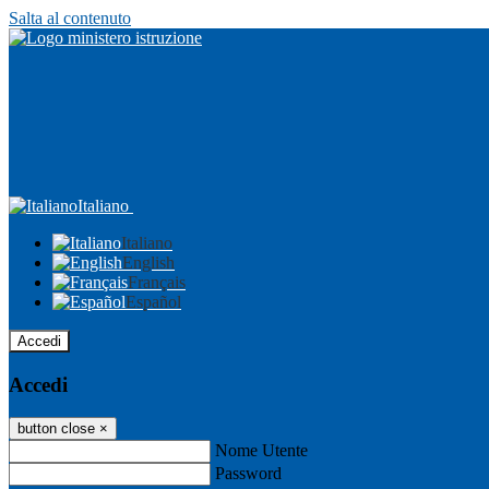
Salta al contenuto
Italiano
Italiano
English
Français
Español
Accedi
Accedi
button close
×
Nome Utente
Password