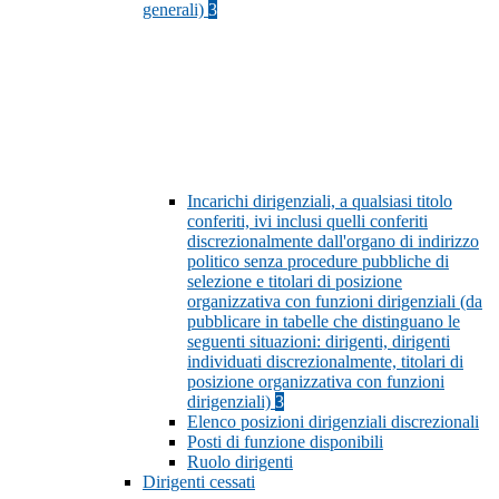
generali)
3
Incarichi dirigenziali, a qualsiasi titolo
conferiti, ivi inclusi quelli conferiti
discrezionalmente dall'organo di indirizzo
politico senza procedure pubbliche di
selezione e titolari di posizione
organizzativa con funzioni dirigenziali (da
pubblicare in tabelle che distinguano le
seguenti situazioni: dirigenti, dirigenti
individuati discrezionalmente, titolari di
posizione organizzativa con funzioni
dirigenziali)
3
Elenco posizioni dirigenziali discrezionali
Posti di funzione disponibili
Ruolo dirigenti
Dirigenti cessati