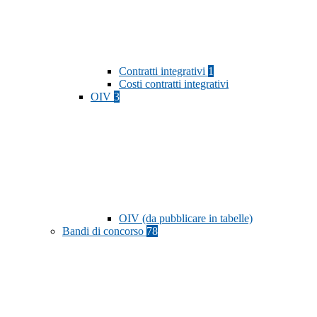
Contratti integrativi
1
Costi contratti integrativi
OIV
3
OIV (da pubblicare in tabelle)
Bandi di concorso
78