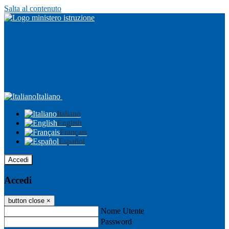
Salta al contenuto
Italiano
Italiano
English
Français
Español
Accedi
Accedi
button close
×
Nome Utente
Password