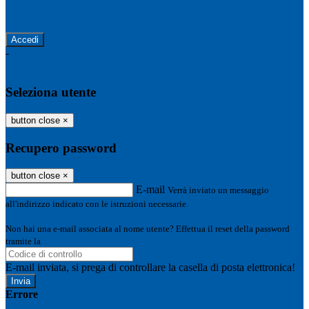
Password dimenticata?
-
Entra con SPID
Entra con CIE
Seleziona utente
button close
×
Recupero password
button close
×
E-mail
Verrà inviato un messaggio
all'indirizzo indicato con le istruzioni necessarie.
Non hai una e-mail associata al nome utente? Effettua il reset della password
tramite la
Login Spaggiari
E-mail inviata, si prega di controllare la casella di posta elettronica!
Errore