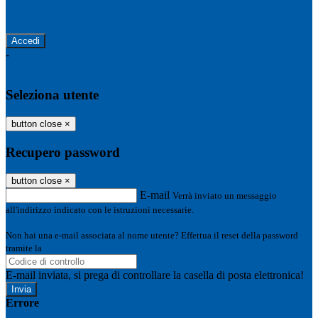
Password dimenticata?
-
Entra con SPID
Entra con CIE
Seleziona utente
button close
×
Recupero password
button close
×
E-mail
Verrà inviato un messaggio
all'indirizzo indicato con le istruzioni necessarie.
Non hai una e-mail associata al nome utente? Effettua il reset della password
tramite la
Login Spaggiari
E-mail inviata, si prega di controllare la casella di posta elettronica!
Errore