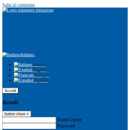
Salta al contenuto
Italiano
Italiano
English
Français
Español
Accedi
Accedi
button close
×
Nome Utente
Password