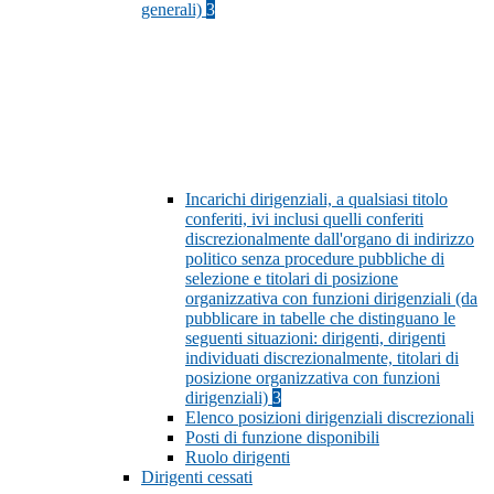
generali)
3
Incarichi dirigenziali, a qualsiasi titolo
conferiti, ivi inclusi quelli conferiti
discrezionalmente dall'organo di indirizzo
politico senza procedure pubbliche di
selezione e titolari di posizione
organizzativa con funzioni dirigenziali (da
pubblicare in tabelle che distinguano le
seguenti situazioni: dirigenti, dirigenti
individuati discrezionalmente, titolari di
posizione organizzativa con funzioni
dirigenziali)
3
Elenco posizioni dirigenziali discrezionali
Posti di funzione disponibili
Ruolo dirigenti
Dirigenti cessati