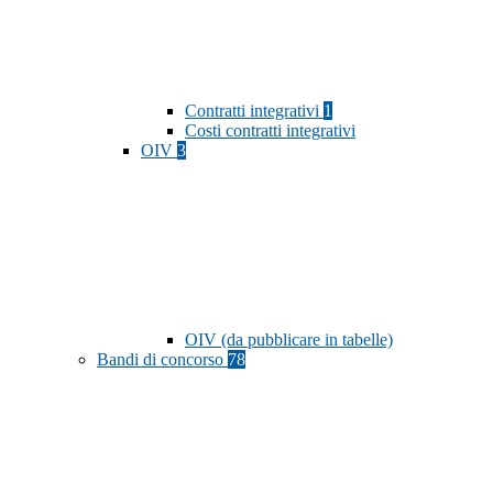
Contratti integrativi
1
Costi contratti integrativi
OIV
3
OIV (da pubblicare in tabelle)
Bandi di concorso
78