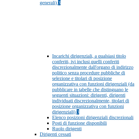
generali)
3
Incarichi dirigenziali, a qualsiasi titolo
conferiti, ivi inclusi quelli conferiti
discrezionalmente dall'organo di indirizzo
politico senza procedure pubbliche di
selezione e titolari di posizione
organizzativa con funzioni dirigenziali (da
pubblicare in tabelle che distinguano le
seguenti situazioni: dirigenti, dirigenti
individuati discrezionalmente, titolari di
posizione organizzativa con funzioni
dirigenziali)
3
Elenco posizioni dirigenziali discrezionali
Posti di funzione disponibili
Ruolo dirigenti
Dirigenti cessati