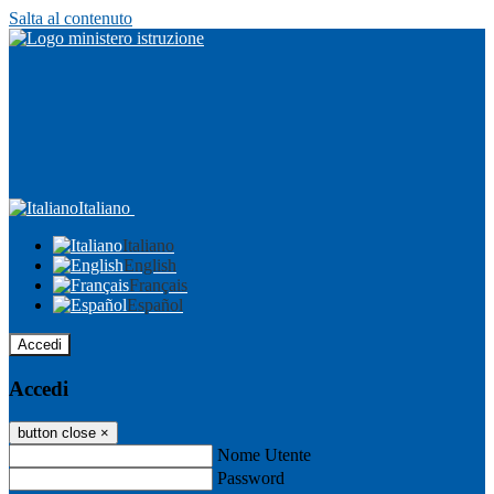
Salta al contenuto
Italiano
Italiano
English
Français
Español
Accedi
Accedi
button close
×
Nome Utente
Password