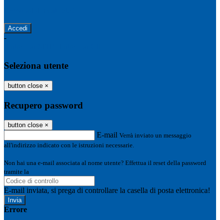
Password dimenticata?
-
Entra con SPID
Entra con CIE
Seleziona utente
button close
×
Recupero password
button close
×
E-mail
Verrà inviato un messaggio
all'indirizzo indicato con le istruzioni necessarie.
Non hai una e-mail associata al nome utente? Effettua il reset della password
tramite la
Login Spaggiari
E-mail inviata, si prega di controllare la casella di posta elettronica!
Errore