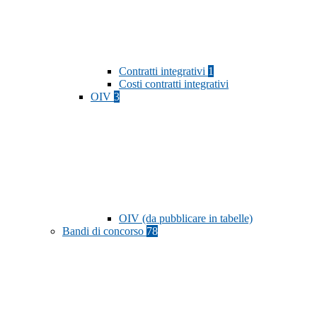
Contratti integrativi
1
Costi contratti integrativi
OIV
3
OIV (da pubblicare in tabelle)
Bandi di concorso
78