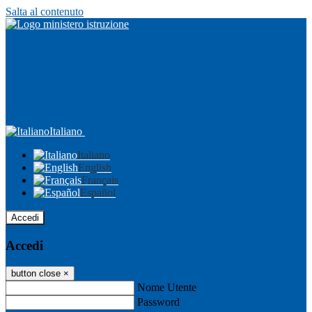
Salta al contenuto
Italiano
Italiano
English
Français
Español
Accedi
Accedi
button close
×
Nome Utente
Password