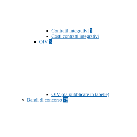
Contratti integrativi
1
Costi contratti integrativi
OIV
3
OIV (da pubblicare in tabelle)
Bandi di concorso
78