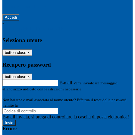
Password dimenticata?
-
Entra con SPID
Entra con CIE
Seleziona utente
button close
×
Recupero password
button close
×
E-mail
Verrà inviato un messaggio
all'indirizzo indicato con le istruzioni necessarie.
Non hai una e-mail associata al nome utente? Effettua il reset della password
tramite la
Login Spaggiari
E-mail inviata, si prega di controllare la casella di posta elettronica!
Errore