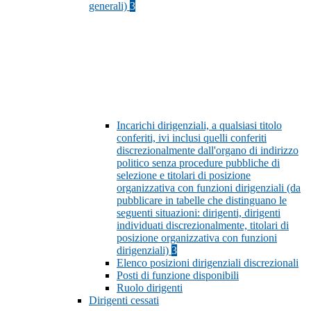
generali)
3
Incarichi dirigenziali, a qualsiasi titolo
conferiti, ivi inclusi quelli conferiti
discrezionalmente dall'organo di indirizzo
politico senza procedure pubbliche di
selezione e titolari di posizione
organizzativa con funzioni dirigenziali (da
pubblicare in tabelle che distinguano le
seguenti situazioni: dirigenti, dirigenti
individuati discrezionalmente, titolari di
posizione organizzativa con funzioni
dirigenziali)
3
Elenco posizioni dirigenziali discrezionali
Posti di funzione disponibili
Ruolo dirigenti
Dirigenti cessati