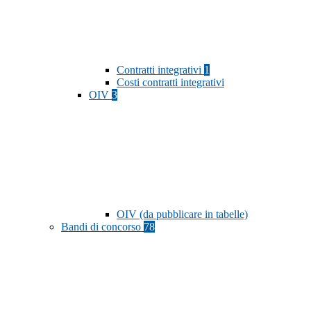
Contratti integrativi
1
Costi contratti integrativi
OIV
3
OIV (da pubblicare in tabelle)
Bandi di concorso
78