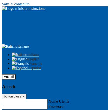
Salta al contenuto
Italiano
Italiano
English
Français
Español
Accedi
Accedi
button close
×
Nome Utente
Password