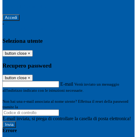
Password dimenticata?
-
Entra con SPID
Entra con CIE
Seleziona utente
button close
×
Recupero password
button close
×
E-mail
Verrà inviato un messaggio
all'indirizzo indicato con le istruzioni necessarie.
Non hai una e-mail associata al nome utente? Effettua il reset della password
tramite la
Login Spaggiari
E-mail inviata, si prega di controllare la casella di posta elettronica!
Errore