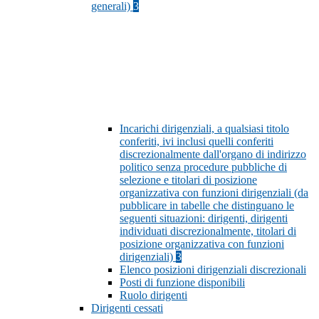
generali)
3
Incarichi dirigenziali, a qualsiasi titolo
conferiti, ivi inclusi quelli conferiti
discrezionalmente dall'organo di indirizzo
politico senza procedure pubbliche di
selezione e titolari di posizione
organizzativa con funzioni dirigenziali (da
pubblicare in tabelle che distinguano le
seguenti situazioni: dirigenti, dirigenti
individuati discrezionalmente, titolari di
posizione organizzativa con funzioni
dirigenziali)
3
Elenco posizioni dirigenziali discrezionali
Posti di funzione disponibili
Ruolo dirigenti
Dirigenti cessati