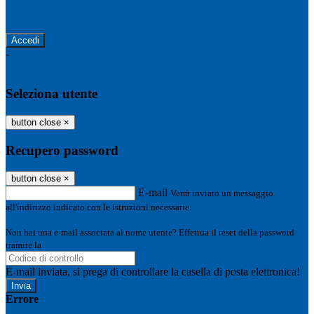
Password dimenticata?
-
Entra con SPID
Entra con CIE
Seleziona utente
button close
×
Recupero password
button close
×
E-mail
Verrà inviato un messaggio
all'indirizzo indicato con le istruzioni necessarie.
Non hai una e-mail associata al nome utente? Effettua il reset della password
tramite la
Login Spaggiari
E-mail inviata, si prega di controllare la casella di posta elettronica!
Errore