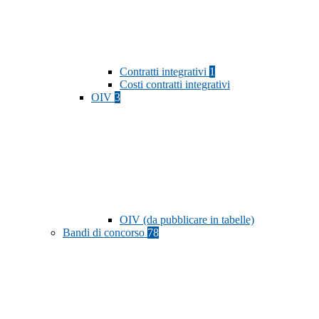
Contratti integrativi
1
Costi contratti integrativi
OIV
3
OIV (da pubblicare in tabelle)
Bandi di concorso
78