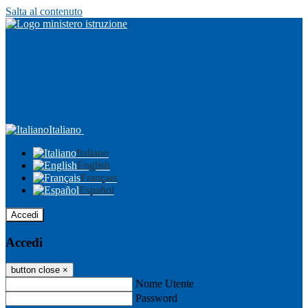
Salta al contenuto
Italiano
Italiano
English
Français
Español
Accedi
Accedi
button close
×
Nome Utente
Password