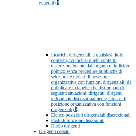
generali)
3
Incarichi dirigenziali, a qualsiasi titolo
conferiti, ivi inclusi quelli conferiti
discrezionalmente dall'organo di indirizzo
politico senza procedure pubbliche di
selezione e titolari di posizione
organizzativa con funzioni dirigenziali (da
pubblicare in tabelle che distinguano le
seguenti situazioni: dirigenti, dirigenti
individuati discrezionalmente, titolari di
posizione organizzativa con funzioni
dirigenziali)
3
Elenco posizioni dirigenziali discrezionali
Posti di funzione disponibili
Ruolo dirigenti
Dirigenti cessati