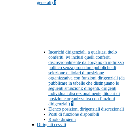
generali)
3
Incarichi dirigenziali, a qualsiasi titolo
conferiti, ivi inclusi quelli conferiti
discrezionalmente dall'organo di indirizzo
politico senza procedure pubbliche di
selezione e titolari di posizione
organizzativa con funzioni dirigenziali (da
pubblicare in tabelle che distinguano le
seguenti situazioni: dirigenti, dirigenti
individuati discrezionalmente, titolari di
posizione organizzativa con funzioni
dirigenziali)
3
Elenco posizioni dirigenziali discrezionali
Posti di funzione disponibili
Ruolo dirigenti
Dirigenti cessati