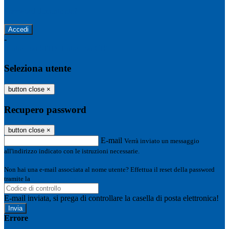
Password dimenticata?
-
Entra con SPID
Entra con CIE
Seleziona utente
button close
×
Recupero password
button close
×
E-mail
Verrà inviato un messaggio
all'indirizzo indicato con le istruzioni necessarie.
Non hai una e-mail associata al nome utente? Effettua il reset della password
tramite la
Login Spaggiari
E-mail inviata, si prega di controllare la casella di posta elettronica!
Errore