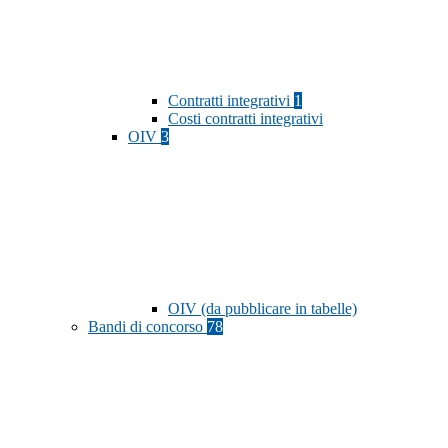
Contratti integrativi
1
Costi contratti integrativi
OIV
3
OIV (da pubblicare in tabelle)
Bandi di concorso
78