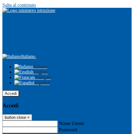
Salta al contenuto
Italiano
Italiano
English
Français
Español
Accedi
Accedi
button close
×
Nome Utente
Password