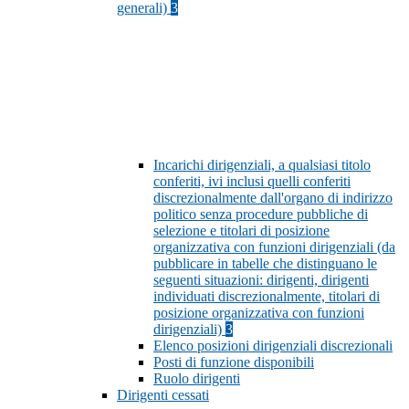
generali)
3
Incarichi dirigenziali, a qualsiasi titolo
conferiti, ivi inclusi quelli conferiti
discrezionalmente dall'organo di indirizzo
politico senza procedure pubbliche di
selezione e titolari di posizione
organizzativa con funzioni dirigenziali (da
pubblicare in tabelle che distinguano le
seguenti situazioni: dirigenti, dirigenti
individuati discrezionalmente, titolari di
posizione organizzativa con funzioni
dirigenziali)
3
Elenco posizioni dirigenziali discrezionali
Posti di funzione disponibili
Ruolo dirigenti
Dirigenti cessati