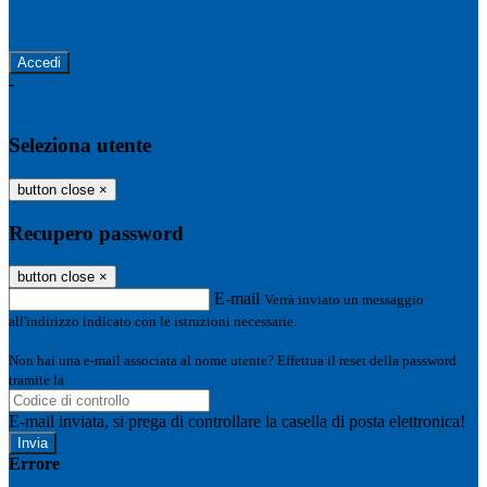
Password dimenticata?
-
Entra con SPID
Entra con CIE
Seleziona utente
button close
×
Recupero password
button close
×
E-mail
Verrà inviato un messaggio
all'indirizzo indicato con le istruzioni necessarie.
Non hai una e-mail associata al nome utente? Effettua il reset della password
tramite la
Login Spaggiari
E-mail inviata, si prega di controllare la casella di posta elettronica!
Errore