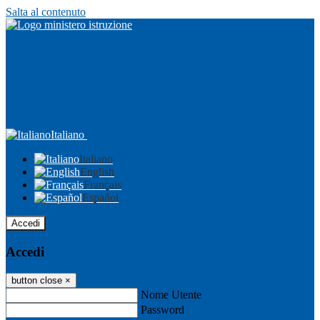
Salta al contenuto
Italiano
Italiano
English
Français
Español
Accedi
Accedi
button close
×
Nome Utente
Password