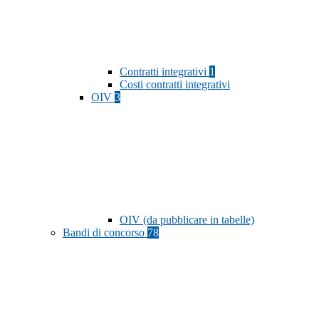
Contratti integrativi
1
Costi contratti integrativi
OIV
3
OIV (da pubblicare in tabelle)
Bandi di concorso
78