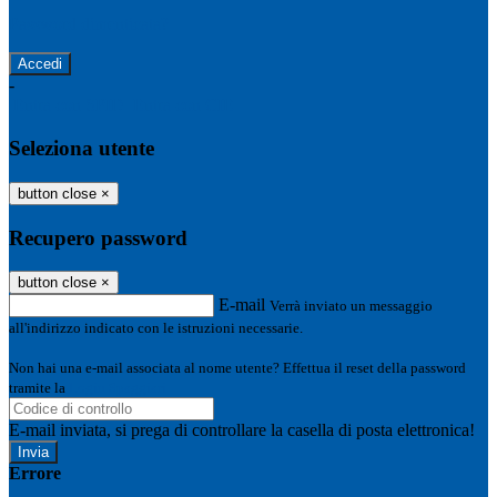
Password dimenticata?
-
Entra con SPID
Entra con CIE
Seleziona utente
button close
×
Recupero password
button close
×
E-mail
Verrà inviato un messaggio
all'indirizzo indicato con le istruzioni necessarie.
Non hai una e-mail associata al nome utente? Effettua il reset della password
tramite la
Login Spaggiari
E-mail inviata, si prega di controllare la casella di posta elettronica!
Errore