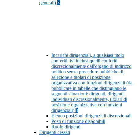
generali)
3
Incarichi dirigenziali, a qualsiasi titolo
conferiti, ivi inclusi quelli conferiti
discrezionalmente dall'organo di indirizzo
politico senza procedure pubbliche di
selezione e titolari di posizione
organizzativa con funzioni dirigenziali (da
pubblicare in tabelle che distinguano le
seguenti situazioni: dirigenti, dirigenti
individuati discrezionalmente, titolari di
posizione organizzativa con funzioni
dirigenziali)
3
Elenco posizioni dirigenziali discrezionali
Posti di funzione disponibili
Ruolo dirigenti
Dirigenti cessati