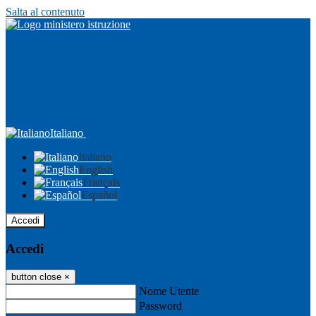
Salta al contenuto
Italiano
Italiano
English
Français
Español
Accedi
Accedi
button close
×
Nome Utente
Password