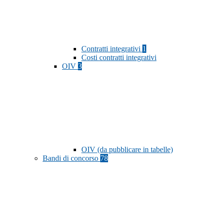
Contratti integrativi
1
Costi contratti integrativi
OIV
3
OIV (da pubblicare in tabelle)
Bandi di concorso
78