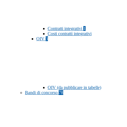
Contratti integrativi
1
Costi contratti integrativi
OIV
3
OIV (da pubblicare in tabelle)
Bandi di concorso
78