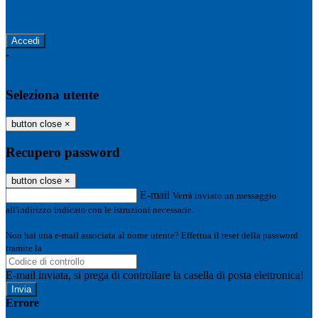
Password dimenticata?
-
Entra con SPID
Entra con CIE
Seleziona utente
button close
×
Recupero password
button close
×
E-mail
Verrà inviato un messaggio
all'indirizzo indicato con le istruzioni necessarie.
Non hai una e-mail associata al nome utente? Effettua il reset della password
tramite la
Login Spaggiari
E-mail inviata, si prega di controllare la casella di posta elettronica!
Errore