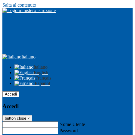
Salta al contenuto
Italiano
Italiano
English
Français
Español
Accedi
Accedi
button close
×
Nome Utente
Password