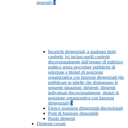
generali)
3
Incarichi dirigenziali, a qualsiasi titolo
conferiti, ivi inclusi quelli conferiti
discrezionalmente dall'organo di indirizzo
politico senza procedure pubbliche di
selezione e titolari di posizione
organizzativa con funzioni dirigenziali (da
pubblicare in tabelle che distinguano le
seguenti situazioni: dirigenti, dirigenti
individuati discrezionalmente, titolari di
posizione organizzativa con funzioni
dirigenziali)
3
Elenco posizioni dirigenziali discrezionali
Posti di funzione disponibili
Ruolo dirigenti
Dirigenti cessati