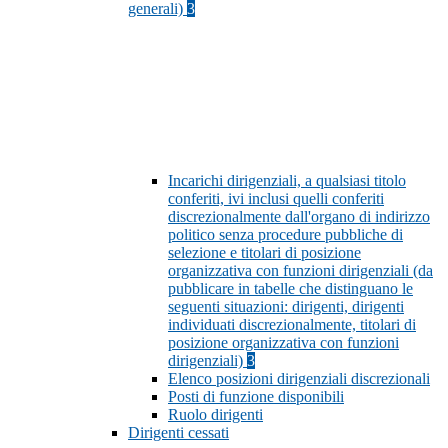
generali)
3
Incarichi dirigenziali, a qualsiasi titolo
conferiti, ivi inclusi quelli conferiti
discrezionalmente dall'organo di indirizzo
politico senza procedure pubbliche di
selezione e titolari di posizione
organizzativa con funzioni dirigenziali (da
pubblicare in tabelle che distinguano le
seguenti situazioni: dirigenti, dirigenti
individuati discrezionalmente, titolari di
posizione organizzativa con funzioni
dirigenziali)
3
Elenco posizioni dirigenziali discrezionali
Posti di funzione disponibili
Ruolo dirigenti
Dirigenti cessati