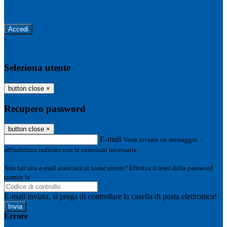
Password dimenticata?
-
Entra con SPID
Entra con CIE
Seleziona utente
button close
×
Recupero password
button close
×
E-mail
Verrà inviato un messaggio
all'indirizzo indicato con le istruzioni necessarie.
Non hai una e-mail associata al nome utente? Effettua il reset della password
tramite la
Login Spaggiari
E-mail inviata, si prega di controllare la casella di posta elettronica!
Errore