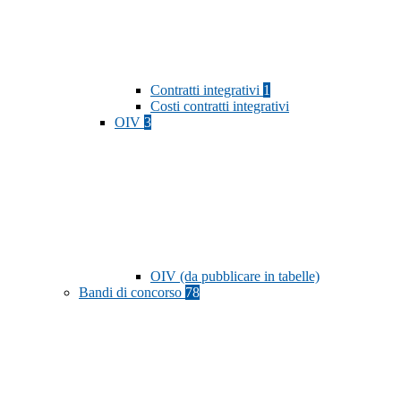
Contratti integrativi
1
Costi contratti integrativi
OIV
3
OIV (da pubblicare in tabelle)
Bandi di concorso
78