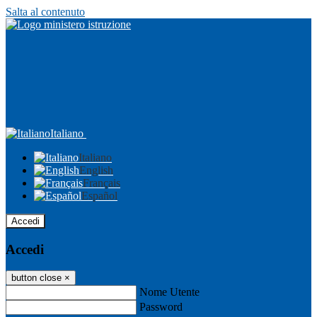
Salta al contenuto
Italiano
Italiano
English
Français
Español
Accedi
Accedi
button close
×
Nome Utente
Password