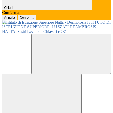
Chiudi
Conferma
Annulla
Conferma
ISTITUTO DI
ISTRUZIONE SUPERIORE
LUZZATI DEAMBROSIS
NATTA
Sestri Levante - Chiavari (GE)