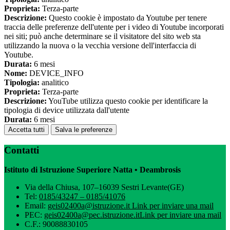
Proprieta:
Terza-parte
Descrizione:
Questo cookie è impostato da Youtube per tenere
traccia delle preferenze dell'utente per i video di Youtube incorporati
nei siti; può anche determinare se il visitatore del sito web sta
utilizzando la nuova o la vecchia versione dell'interfaccia di
Youtube.
Durata:
6 mesi
Nome:
DEVICE_INFO
Tipologia:
analitico
Proprieta:
Terza-parte
Descrizione:
YouTube utilizza questo cookie per identificare la
tipologia di device utilizzata dall'utente
Durata:
6 mesi
Accetta tutti
Salva le preferenze
Contatti
Istituto di Istruzione Superiore Natta • Deambrosis
Via della Chiusa, 107–16039 Sestri Levante(GE)
Tel:
0185/43247 – 0185/41076
Email:
geis02400a@istruzione.it
Link per inviare una mail
PEC:
geis02400a@pec.istruzione.it
Link per inviare una mail
C.F.: 90088830105