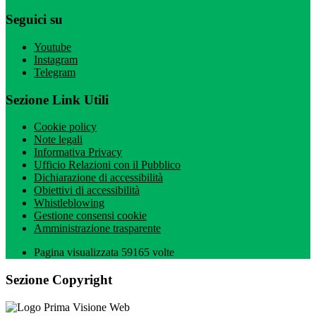
Seguici su
Youtube
Instagram
Telegram
Sezione Link Utili
Cookie policy
Note legali
Informativa Privacy
Ufficio Relazioni con il Pubblico
Dichiarazione di accessibilità
Obiettivi di accessibilità
Whistleblowing
Gestione consensi cookie
Amministrazione trasparente
Pagina visualizzata
59165
volte
Sezione Copyright