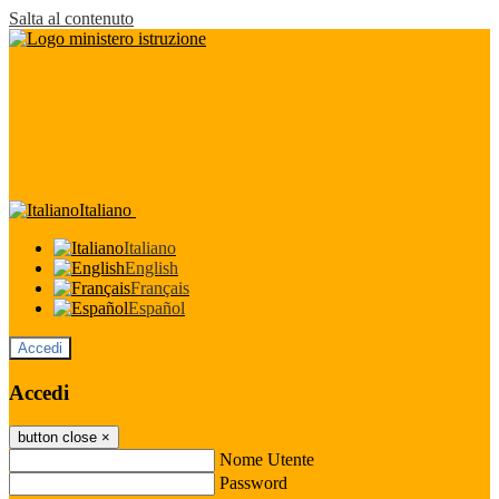
Salta al contenuto
Italiano
Italiano
English
Français
Español
Accedi
Accedi
button close
×
Nome Utente
Password