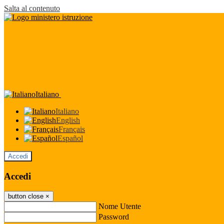
Salta al contenuto
Italiano
Italiano
English
Français
Español
Accedi
Accedi
button close
×
Nome Utente
Password