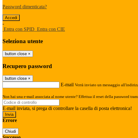
Password dimenticata?
-
Entra con SPID
Entra con CIE
Seleziona utente
button close
×
Recupero password
button close
×
E-mail
Verrà inviato un messaggio all'indirizz
Non hai una e-mail associata al nome utente? Effettua il reset della password tram
E-mail inviata, si prega di controllare la casella di posta elettronica!
Errore
Chiudi
Successo