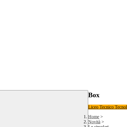
Box
Liceo
Tecnico Tecno
Home
>
Novità
>
Le circolari