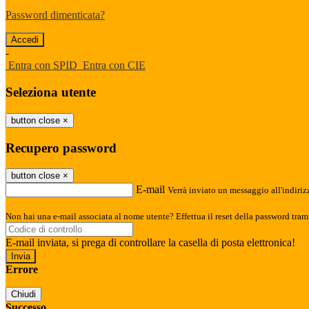
Password dimenticata?
-
Entra con SPID
Entra con CIE
Seleziona utente
button close
×
Recupero password
button close
×
E-mail
Verrà inviato un messaggio all'indirizz
Non hai una e-mail associata al nome utente? Effettua il reset della password tram
E-mail inviata, si prega di controllare la casella di posta elettronica!
Errore
Chiudi
Successo