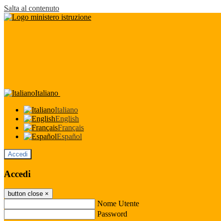
Salta al contenuto
Italiano
Italiano
English
Français
Español
Accedi
Accedi
button close
×
Nome Utente
Password