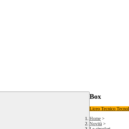
Box
Liceo
Tecnico Tecno
Home
>
Novità
>
Le circolari