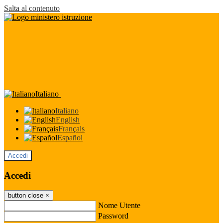
Salta al contenuto
Italiano
Italiano
English
Français
Español
Accedi
Accedi
button close
×
Nome Utente
Password