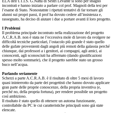
ELA dell’I.T.I.S. G.Natta di Sestri Levante si sono per sbaglio
incontrati e hanno iniziato a parlare col prof. Magnoli della tesi per
l’esame di Stato. Nonostatnte i ripetuti tentativi di far tornare gli
alunni sui propri passi, il prof ha dovuto cedere all’insistenza e,
rassegnato, ha deciso di aiutare i due a portare avanti il loro progetto.
I Problemi
Il problema principale incontrato nella realizzazione del progetto
A.C.R.A.B. non è stata ne l’eccessiva mole di lavoro da svolgere ne
difficoltà tecniche particolari, l’ostacolo più grande è stato quello
delle gufate provenienti dagli angoli più remoti della galassia perché
chiunque, dai professori a i genitori, ai compagni, agli amici, ai
conoscenti, agli sconosciuti ha affermato (dando giustificazioni
spesso molto sommarie), che il progetto sarebbe stato un grosso
buco nell’acqua.
Parlando seriamente
Scherzi a parte A.C.R.A.B. è il risultato di oltre 5 mesi di lavoro
quasi ininterrotto da parte dei progettisti che hanno dovuto applicare
gran parte delle proprie conoscenze, della propria inventiva (e,
perché no, della propria fortuna), per rendere possibile un progetto
così ambizioso.
Il risultato è stato quello di ottenere un automa funzionante,
controllabile da PC le cui caratteristiche principali sono già state
elencate.