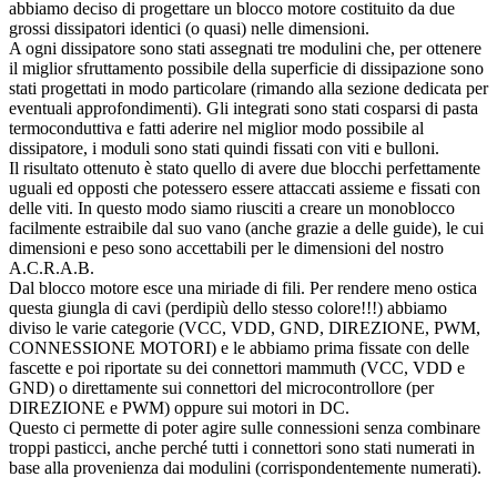
abbiamo deciso di progettare un blocco motore costituito da due
grossi dissipatori identici (o quasi) nelle dimensioni.
A ogni dissipatore sono stati assegnati tre modulini che, per ottenere
il miglior sfruttamento possibile della superficie di dissipazione sono
stati progettati in modo particolare (rimando alla sezione dedicata per
eventuali approfondimenti). Gli integrati sono stati cosparsi di pasta
termoconduttiva e fatti aderire nel miglior modo possibile al
dissipatore, i moduli sono stati quindi fissati con viti e bulloni.
Il risultato ottenuto è stato quello di avere due blocchi perfettamente
uguali ed opposti che potessero essere attaccati assieme e fissati con
delle viti. In questo modo siamo riusciti a creare un monoblocco
facilmente estraibile dal suo vano (anche grazie a delle guide), le cui
dimensioni e peso sono accettabili per le dimensioni del nostro
A.C.R.A.B.
Dal blocco motore esce una miriade di fili. Per rendere meno ostica
questa giungla di cavi (perdipiù dello stesso colore!!!) abbiamo
diviso le varie categorie (VCC, VDD, GND, DIREZIONE, PWM,
CONNESSIONE MOTORI) e le abbiamo prima fissate con delle
fascette e poi riportate su dei connettori mammuth (VCC, VDD e
GND) o direttamente sui connettori del microcontrollore (per
DIREZIONE e PWM) oppure sui motori in DC.
Questo ci permette di poter agire sulle connessioni senza combinare
troppi pasticci, anche perché tutti i connettori sono stati numerati in
base alla provenienza dai modulini (corrispondentemente numerati).