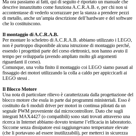
Ma ora passiamo ai fatti, qui di seguito è riportato un manuale che
descrive innanzitutto come funziona A.C.R.A.B. e, per chi non si
accontentasse di vederlo scorrazzare per la stanza a prendere pezzi
di metallo, anche un’ampia descrizione dell’hardware e del software
che lo costituiscono.
Il montaggio di A.C.R.A.B.
Per montare lo scheletro di A.C.R.A.B. abbiamo utilizzato i LEGO,
non è purtroppo disponibile alcuna istruzione di montaggio perché,
essendo i progettisti parte del corso elettronici, non hanno avuto il
tempo per svilupparla (avendo ampliato molto gli argomenti
riguardanti il corso).
Comunque, una volta finito il montaggio coi LEGO siamo passati al
fissaggio dei motori utilizzando la colla a caldo per appiccicarli ai
LEGO stessi .
Il Blocco Motore
Una nota di particolare rilievo è caratterizzata dalla progettazione del
blocco motore che esula in parte dai programmi ministeriali. Esso è
costituito da 6 moduli driver per motori in continua pilotati da un
segnale PWM proveniente dal microcontrollore. Dato che sugli
integrati MAX4427 (o compatibili) sono stati trovati attraverso una
ricerca in Internet abbiamo dovuto testarne l’efficacia in laboratorio.
Siccome senza dissipatore essi raggiungevano temperature elevate
(che li portavano ad essere inutilizzabili), per metterci in sicurezza