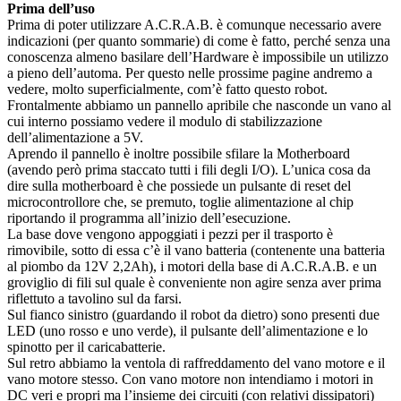
Prima dell’uso
Prima di poter utilizzare A.C.R.A.B. è comunque necessario avere
indicazioni (per quanto sommarie) di come è fatto, perché senza una
conoscenza almeno basilare dell’Hardware è impossibile un utilizzo
a pieno dell’automa. Per questo nelle prossime pagine andremo a
vedere, molto superficialmente, com’è fatto questo robot.
Frontalmente abbiamo un pannello apribile che nasconde un vano al
cui interno possiamo vedere il modulo di stabilizzazione
dell’alimentazione a 5V.
Aprendo il pannello è inoltre possibile sfilare la Motherboard
(avendo però prima staccato tutti i fili degli I/O). L’unica cosa da
dire sulla motherboard è che possiede un pulsante di reset del
microcontrollore che, se premuto, toglie alimentazione al chip
riportando il programma all’inizio dell’esecuzione.
La base dove vengono appoggiati i pezzi per il trasporto è
rimovibile, sotto di essa c’è il vano batteria (contenente una batteria
al piombo da 12V 2,2Ah), i motori della base di A.C.R.A.B. e un
groviglio di fili sul quale è conveniente non agire senza aver prima
riflettuto a tavolino sul da farsi.
Sul fianco sinistro (guardando il robot da dietro) sono presenti due
LED (uno rosso e uno verde), il pulsante dell’alimentazione e lo
spinotto per il caricabatterie.
Sul retro abbiamo la ventola di raffreddamento del vano motore e il
vano motore stesso. Con vano motore non intendiamo i motori in
DC veri e propri ma l’insieme dei circuiti (con relativi dissipatori)