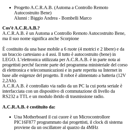
Progetto A.C.R.A.B.
(Automa a Controllo Remoto
Autocostruito Bene)
Alunni : Biggio Andrea - Bombelli Marco
Cos’è A.C.R.A.B.?
A.C.R.A.B. è un Automa a Controllo Remoto Autocostruito Bene,
ma il suo nome significa anche Scorpione
È costituito da una base mobile a 6 ruote (4 motrici e 2 libere) e da
un braccio cartesiano a 4 assi. Il tutto è autocostruito (bene) in
LEGO. L’elettronica utilizzata per A.C.R.A.B. è in parte nota ai
progettisti perché facente parte del programma ministeriale del corso
di elettronica e telecomunicazioni e in parte reperita su Internet in
base alle esigenze del progetto. Il robot è alimentato a batteria (12V
2,2Ah).
A.C.R.A.B. è controllato via radio da un PC la cui porta seriale è
interfacciata con un dispositivo di commutazione di livello da
RS232 a TTL e un modulo ibrido di trasmissione radio.
A.C.R.A.B. è costituito da:
Una Motherboard il cui cuore è un Microcontrollore
PIC16F877 programmato dai progettisti, il clock di sistema
proviene da un oscillatore al quarzo da 4MHz