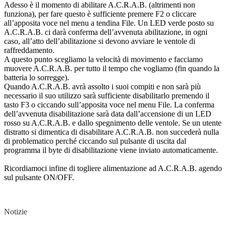
Adesso è il momento di abilitare A.C.R.A.B. (altrimenti non
funziona), per fare questo è sufficiente premere F2 o cliccare
all’apposita voce nel menu a tendina File. Un LED verde posto su
A.C.R.A.B. ci darà conferma dell’avvenuta abilitazione, in ogni
caso, all’atto dell’abilitazione si devono avviare le ventole di
raffreddamento.
A questo punto scegliamo la velocità di movimento e facciamo
muovere A.C.R.A.B. per tutto il tempo che vogliamo (fin quando la
batteria lo sorregge).
Quando A.C.R.A.B. avrà assolto i suoi compiti e non sarà più
necessario il suo utilizzo sarà sufficiente disabilitarlo premendo il
tasto F3 o ciccando sull’apposita voce nel menu File. La conferma
dell’avvenuta disabilitazione sarà data dall’accensione di un LED
rosso su A.C.R.A.B. e dallo spegnimento delle ventole. Se un utente
distratto si dimentica di disabilitare A.C.R.A.B. non succederà nulla
di problematico perché ciccando sul pulsante di uscita dal
programma il byte di disabilitazione viene inviato automaticamente.
Ricordiamoci infine di togliere alimentazione ad A.C.R.A.B. agendo
sul pulsante ON/OFF.
Notizie