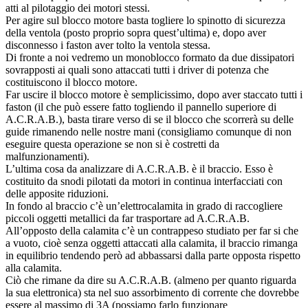
atti al pilotaggio dei motori stessi.
Per agire sul blocco motore basta togliere lo spinotto di sicurezza
della ventola (posto proprio sopra quest’ultima) e, dopo aver
disconnesso i faston aver tolto la ventola stessa.
Di fronte a noi vedremo un monoblocco formato da due dissipatori
sovrapposti ai quali sono attaccati tutti i driver di potenza che
costituiscono il blocco motore.
Far uscire il blocco motore è semplicissimo, dopo aver staccato tutti i
faston (il che può essere fatto togliendo il pannello superiore di
A.C.R.A.B.), basta tirare verso di se il blocco che scorrerà su delle
guide rimanendo nelle nostre mani (consigliamo comunque di non
eseguire questa operazione se non si è costretti da
malfunzionamenti).
L’ultima cosa da analizzare di A.C.R.A.B. è il braccio. Esso è
costituito da snodi pilotati da motori in continua interfacciati con
delle apposite riduzioni.
In fondo al braccio c’è un’elettrocalamita in grado di raccogliere
piccoli oggetti metallici da far trasportare ad A.C.R.A.B.
All’opposto della calamita c’è un contrappeso studiato per far si che
a vuoto, cioè senza oggetti attaccati alla calamita, il braccio rimanga
in equilibrio tendendo però ad abbassarsi dalla parte opposta rispetto
alla calamita.
Ciò che rimane da dire su A.C.R.A.B. (almeno per quanto riguarda
la sua elettronica) sta nel suo assorbimento di corrente che dovrebbe
essere al massimo di 3A (possiamo farlo funzionare