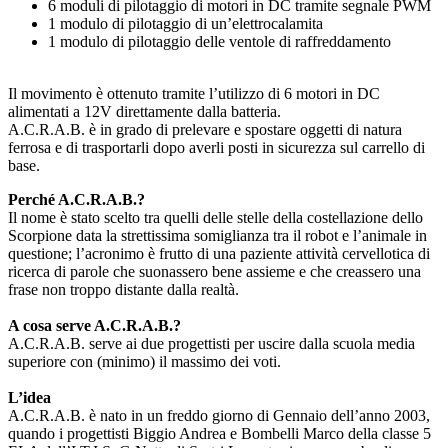
6 moduli di pilotaggio di motori in DC tramite segnale PWM
1 modulo di pilotaggio di un’elettrocalamita
1 modulo di pilotaggio delle ventole di raffreddamento
Il movimento è ottenuto tramite l’utilizzo di 6 motori in DC
alimentati a 12V direttamente dalla batteria.
A.C.R.A.B. è in grado di prelevare e spostare oggetti di natura
ferrosa e di trasportarli dopo averli posti in sicurezza sul carrello di
base.
Perché A.C.R.A.B.?
Il nome è stato scelto tra quelli delle stelle della costellazione dello
Scorpione data la strettissima somiglianza tra il robot e l’animale in
questione; l’acronimo è frutto di una paziente attività cervellotica di
ricerca di parole che suonassero bene assieme e che creassero una
frase non troppo distante dalla realtà.
A cosa serve A.C.R.A.B.?
A.C.R.A.B. serve ai due progettisti per uscire dalla scuola media
superiore con (minimo) il massimo dei voti.
L’idea
A.C.R.A.B. è nato in un freddo giorno di Gennaio dell’anno 2003,
quando i progettisti Biggio Andrea e Bombelli Marco della classe 5