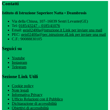
Contatti
Istituto di Istruzione Superiore Natta • Deambrosis
Via della Chiusa, 107–16039 Sestri Levante(GE)
Tel:
0185/43247 – 0185/41076
Email:
geis02400a@istruzione.it
Link per inviare una mail
PEC:
geis02400a@pec.istruzione.it
Link per inviare una mail
C.F.: 90088830105
Seguici su
Youtube
Instagram
Telegram
Sezione Link Utili
Cookie policy
Note legali
Informativa Privacy
Ufficio Relazioni con il Pubblico
Dichiarazione di accessibilità
Obiettivi di accessibilità