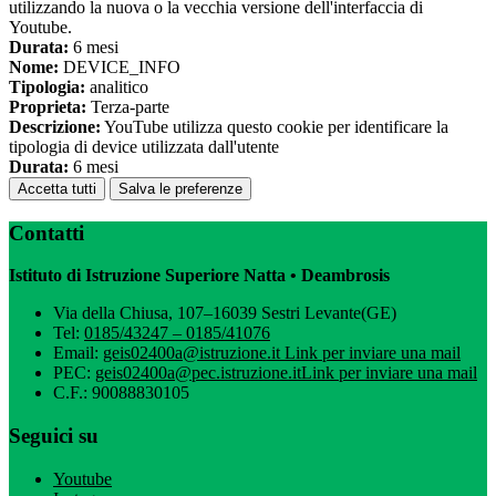
utilizzando la nuova o la vecchia versione dell'interfaccia di
Youtube.
Durata:
6 mesi
Nome:
DEVICE_INFO
Tipologia:
analitico
Proprieta:
Terza-parte
Descrizione:
YouTube utilizza questo cookie per identificare la
tipologia di device utilizzata dall'utente
Durata:
6 mesi
Accetta tutti
Salva le preferenze
Contatti
Istituto di Istruzione Superiore Natta • Deambrosis
Via della Chiusa, 107–16039 Sestri Levante(GE)
Tel:
0185/43247 – 0185/41076
Email:
geis02400a@istruzione.it
Link per inviare una mail
PEC:
geis02400a@pec.istruzione.it
Link per inviare una mail
C.F.: 90088830105
Seguici su
Youtube