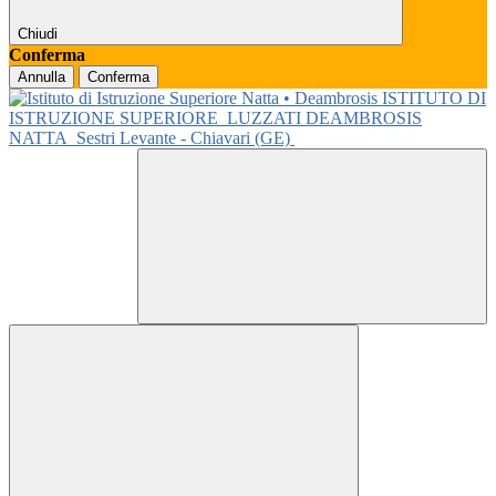
Chiudi
Conferma
Annulla
Conferma
ISTITUTO DI
ISTRUZIONE SUPERIORE
LUZZATI DEAMBROSIS
NATTA
Sestri Levante - Chiavari (GE)