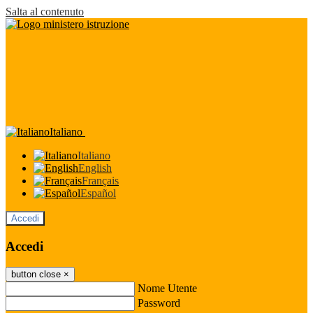
Salta al contenuto
Italiano
Italiano
English
Français
Español
Accedi
Accedi
button close
×
Nome Utente
Password