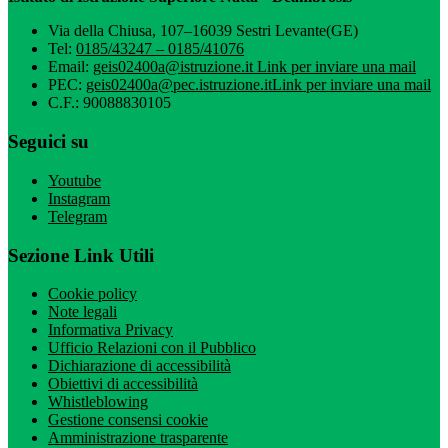
Via della Chiusa, 107–16039 Sestri Levante(GE)
Tel:
0185/43247 – 0185/41076
Email:
geis02400a@istruzione.it
Link per inviare una mail
PEC:
geis02400a@pec.istruzione.it
Link per inviare una mail
C.F.: 90088830105
Seguici su
Youtube
Instagram
Telegram
Sezione Link Utili
Cookie policy
Note legali
Informativa Privacy
Ufficio Relazioni con il Pubblico
Dichiarazione di accessibilità
Obiettivi di accessibilità
Whistleblowing
Gestione consensi cookie
Amministrazione trasparente