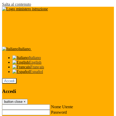
Salta al contenuto
Italiano
Italiano
English
Français
Español
Accedi
Accedi
button close
×
Nome Utente
Password