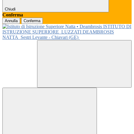
Chiudi
Conferma
Annulla
Conferma
ISTITUTO DI
ISTRUZIONE SUPERIORE
LUZZATI DEAMBROSIS
NATTA
Sestri Levante - Chiavari (GE)