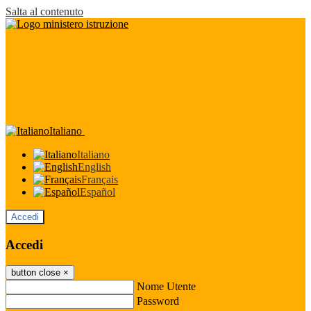
Salta al contenuto
Italiano
Italiano
English
Français
Español
Accedi
Accedi
button close
×
Nome Utente
Password