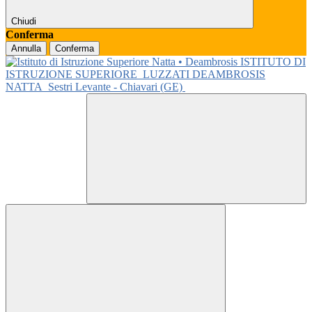
Chiudi
Conferma
Annulla
Conferma
ISTITUTO DI
ISTRUZIONE SUPERIORE
LUZZATI DEAMBROSIS
NATTA
Sestri Levante - Chiavari (GE)