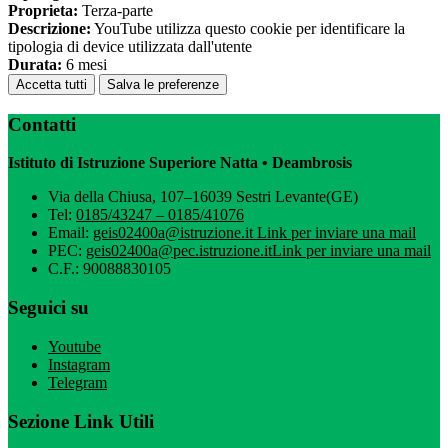
Proprieta:
Terza-parte
Descrizione:
YouTube utilizza questo cookie per identificare la
tipologia di device utilizzata dall'utente
Durata:
6 mesi
Accetta tutti
Salva le preferenze
Contatti
Istituto di Istruzione Superiore Natta • Deambrosis
Via della Chiusa, 107–16039 Sestri Levante(GE)
Tel:
0185/43247 – 0185/41076
Email:
geis02400a@istruzione.it
Link per inviare una mail
PEC:
geis02400a@pec.istruzione.it
Link per inviare una mail
C.F.: 90088830105
Seguici su
Youtube
Instagram
Telegram
Sezione Link Utili