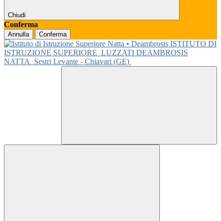
Chiudi
Conferma
Annulla
Conferma
ISTITUTO DI
ISTRUZIONE SUPERIORE
LUZZATI DEAMBROSIS
NATTA
Sestri Levante - Chiavari (GE)