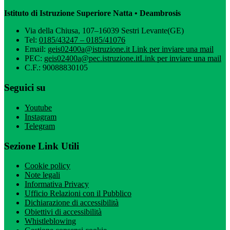
Istituto di Istruzione Superiore Natta • Deambrosis
Via della Chiusa, 107–16039 Sestri Levante(GE)
Tel:
0185/43247 – 0185/41076
Email:
geis02400a@istruzione.it
Link per inviare una mail
PEC:
geis02400a@pec.istruzione.it
Link per inviare una mail
C.F.: 90088830105
Seguici su
Youtube
Instagram
Telegram
Sezione Link Utili
Cookie policy
Note legali
Informativa Privacy
Ufficio Relazioni con il Pubblico
Dichiarazione di accessibilità
Obiettivi di accessibilità
Whistleblowing