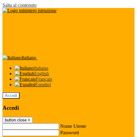
Salta al contenuto
Italiano
Italiano
English
Français
Español
Accedi
Accedi
button close
×
Nome Utente
Password