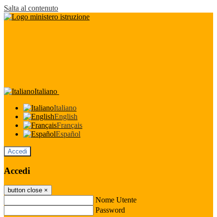
Salta al contenuto
Italiano
Italiano
English
Français
Español
Accedi
Accedi
button close
×
Nome Utente
Password