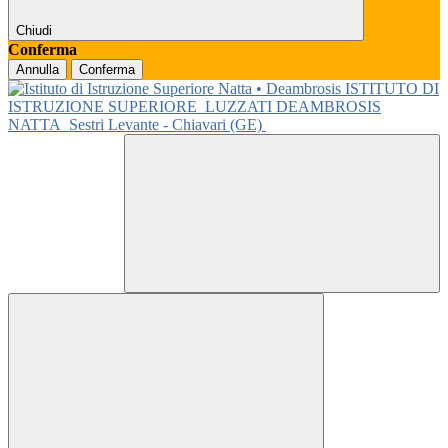
Chiudi
Conferma
Annulla
Conferma
ISTITUTO DI
ISTRUZIONE SUPERIORE
LUZZATI DEAMBROSIS
NATTA
Sestri Levante - Chiavari (GE)