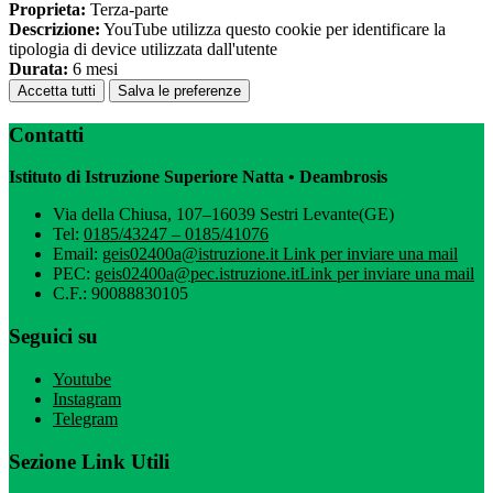
Proprieta:
Terza-parte
Descrizione:
YouTube utilizza questo cookie per identificare la
tipologia di device utilizzata dall'utente
Durata:
6 mesi
Accetta tutti
Salva le preferenze
Contatti
Istituto di Istruzione Superiore Natta • Deambrosis
Via della Chiusa, 107–16039 Sestri Levante(GE)
Tel:
0185/43247 – 0185/41076
Email:
geis02400a@istruzione.it
Link per inviare una mail
PEC:
geis02400a@pec.istruzione.it
Link per inviare una mail
C.F.: 90088830105
Seguici su
Youtube
Instagram
Telegram
Sezione Link Utili