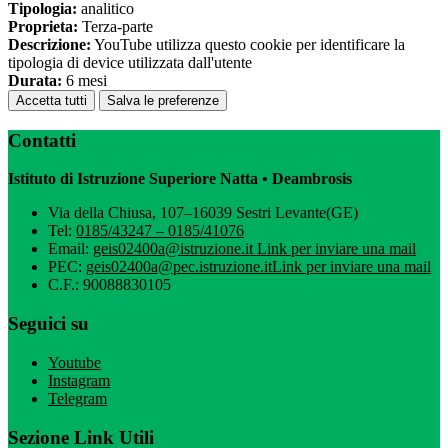
Tipologia:
analitico
Proprieta:
Terza-parte
Descrizione:
YouTube utilizza questo cookie per identificare la
tipologia di device utilizzata dall'utente
Durata:
6 mesi
Accetta tutti
Salva le preferenze
Contatti
Istituto di Istruzione Superiore Natta • Deambrosis
Via della Chiusa, 107–16039 Sestri Levante(GE)
Tel:
0185/43247 – 0185/41076
Email:
geis02400a@istruzione.it
Link per inviare una mail
PEC:
geis02400a@pec.istruzione.it
Link per inviare una mail
C.F.: 90088830105
Seguici su
Youtube
Instagram
Telegram
Sezione Link Utili