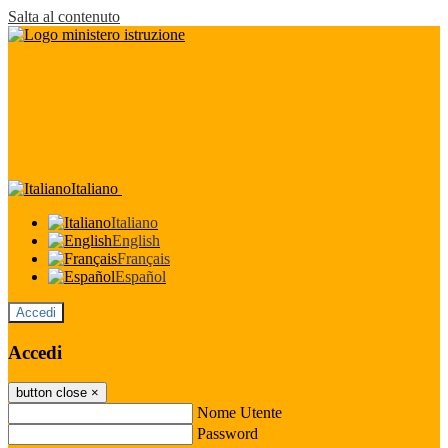
Salta al contenuto
Italiano
Italiano
English
Français
Español
Accedi
Accedi
button close
×
Nome Utente
Password