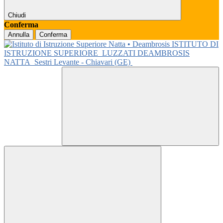
Chiudi
Conferma
Annulla
Conferma
ISTITUTO DI
ISTRUZIONE SUPERIORE
LUZZATI DEAMBROSIS
NATTA
Sestri Levante - Chiavari (GE)