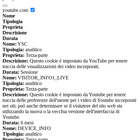
youtube.com
Nome
Tipologia
Proprieta
Descrizione
Durata
Nome:
YSC
Tipologia:
analitico
Proprieta:
Terza-parte
Descrizione:
Questo cookie è impostato da YouTube per tenere
traccia delle visualizzazioni dei video incorporati.
Durata:
Sessione
Nome:
VISITOR_INFO1_LIVE
Tipologia:
analitico
Proprieta:
Terza-parte
Descrizione:
Questo cookie è impostato da Youtube per tenere
traccia delle preferenze dell'utente per i video di Youtube incorporati
nei siti; può anche determinare se il visitatore del sito web sta
utilizzando la nuova o la vecchia versione dell'interfaccia di
Youtube.
Durata:
6 mesi
Nome:
DEVICE_INFO
Tipologia:
analitico
Proprieta:
Terza-parte