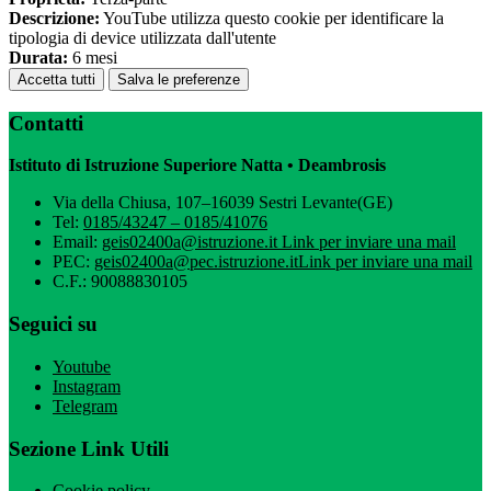
Descrizione:
YouTube utilizza questo cookie per identificare la
tipologia di device utilizzata dall'utente
Durata:
6 mesi
Accetta tutti
Salva le preferenze
Contatti
Istituto di Istruzione Superiore Natta • Deambrosis
Via della Chiusa, 107–16039 Sestri Levante(GE)
Tel:
0185/43247 – 0185/41076
Email:
geis02400a@istruzione.it
Link per inviare una mail
PEC:
geis02400a@pec.istruzione.it
Link per inviare una mail
C.F.: 90088830105
Seguici su
Youtube
Instagram
Telegram
Sezione Link Utili
Cookie policy