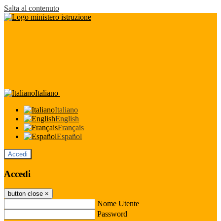
Salta al contenuto
Italiano
Italiano
English
Français
Español
Accedi
Accedi
button close
×
Nome Utente
Password