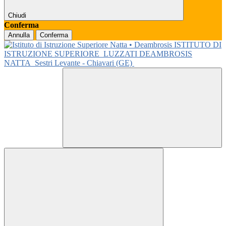
Chiudi
Conferma
Annulla
Conferma
ISTITUTO DI
ISTRUZIONE SUPERIORE
LUZZATI DEAMBROSIS
NATTA
Sestri Levante - Chiavari (GE)