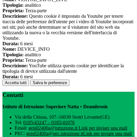
Tipologia:
analitico
Proprieta:
Terza-parte
Descrizione:
Questo cookie è impostato da Youtube per tenere
traccia delle preferenze dell'utente per i video di Youtube incorporati
nei siti; può anche determinare se il visitatore del sito web sta
utilizzando la nuova o la vecchia versione dell'interfaccia di
Youtube.
Durata:
6 mesi
Nome:
DEVICE_INFO
Tipologia:
analitico
Proprieta:
Terza-parte
Descrizione:
YouTube utilizza questo cookie per identificare la
tipologia di device utilizzata dall'utente
Durata:
6 mesi
Accetta tutti
Salva le preferenze
Contatti
Istituto di Istruzione Superiore Natta • Deambrosis
Via della Chiusa, 107–16039 Sestri Levante(GE)
Tel:
0185/43247 – 0185/41076
Email:
geis02400a@istruzione.it
Link per inviare una mail
PEC:
geis02400a@pec.istruzione.it
Link per inviare una mail