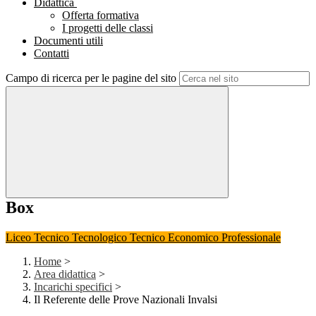
Didattica
Offerta formativa
I progetti delle classi
Documenti utili
Contatti
Campo di ricerca per le pagine del sito
Box
Liceo
Tecnico Tecnologico
Tecnico Economico
Professionale
Home
>
Area didattica
>
Incarichi specifici
>
Il Referente delle Prove Nazionali Invalsi