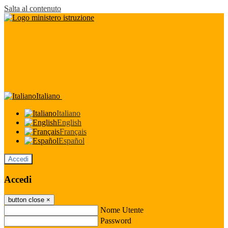
Salta al contenuto
Italiano
Italiano
English
Français
Español
Accedi
Accedi
button close
×
Nome Utente
Password