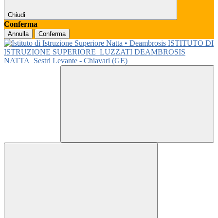
Chiudi
Conferma
Annulla
Conferma
ISTITUTO DI
ISTRUZIONE SUPERIORE
LUZZATI DEAMBROSIS
NATTA
Sestri Levante - Chiavari (GE)