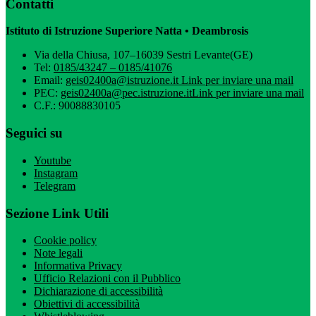
Contatti
Istituto di Istruzione Superiore Natta • Deambrosis
Via della Chiusa, 107–16039 Sestri Levante(GE)
Tel:
0185/43247 – 0185/41076
Email:
geis02400a@istruzione.it
Link per inviare una mail
PEC:
geis02400a@pec.istruzione.it
Link per inviare una mail
C.F.: 90088830105
Seguici su
Youtube
Instagram
Telegram
Sezione Link Utili
Cookie policy
Note legali
Informativa Privacy
Ufficio Relazioni con il Pubblico
Dichiarazione di accessibilità
Obiettivi di accessibilità