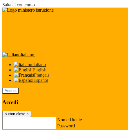
Salta al contenuto
Italiano
Italiano
English
Français
Español
Accedi
Accedi
button close
×
Nome Utente
Password