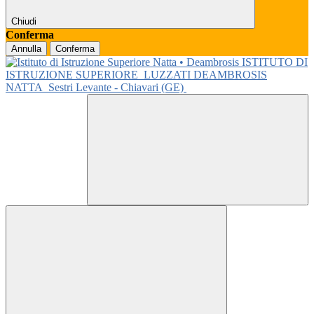
Chiudi
Conferma
Annulla
Conferma
ISTITUTO DI
ISTRUZIONE SUPERIORE
LUZZATI DEAMBROSIS
NATTA
Sestri Levante - Chiavari (GE)