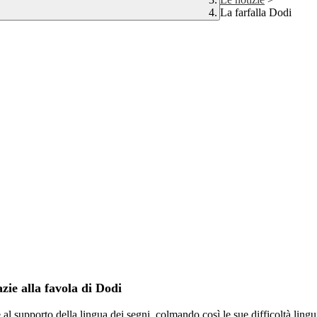
La farfalla Dodi
zie alla favola di Dodi
l supporto della lingua dei segni, colmando così le sue difficoltà linguis