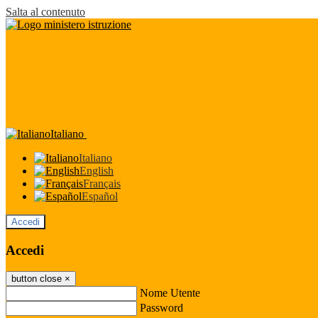
Salta al contenuto
Italiano
Italiano
English
Français
Español
Accedi
Accedi
button close
×
Nome Utente
Password