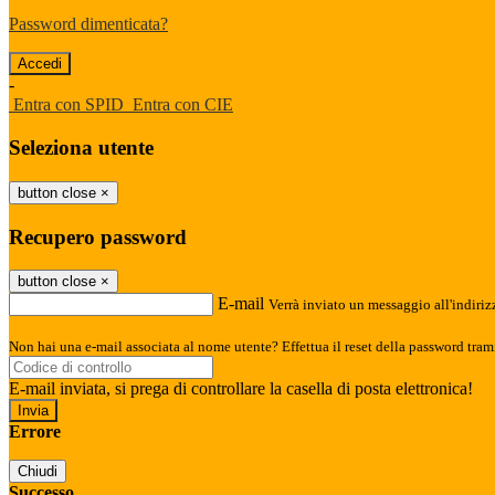
Password dimenticata?
-
Entra con SPID
Entra con CIE
Seleziona utente
button close
×
Recupero password
button close
×
E-mail
Verrà inviato un messaggio all'indirizz
Non hai una e-mail associata al nome utente? Effettua il reset della password tram
E-mail inviata, si prega di controllare la casella di posta elettronica!
Errore
Chiudi
Successo