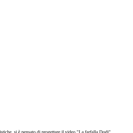
tiche, si è pensato di progettare il video "La farfalla Dodi".