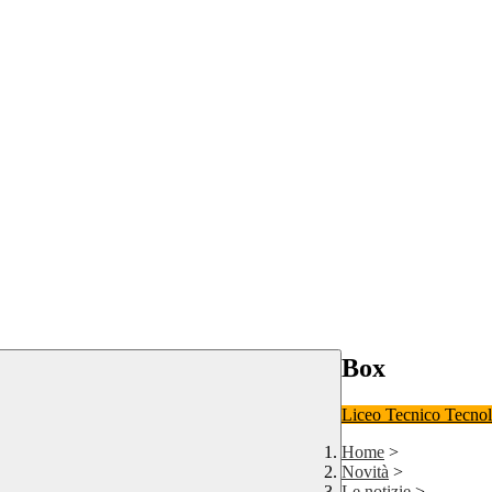
Box
Liceo
Tecnico Tecno
Home
>
Novità
>
Le notizie
>