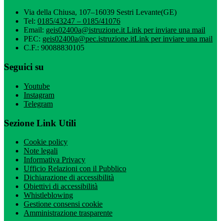
Via della Chiusa, 107–16039 Sestri Levante(GE)
Tel:
0185/43247 – 0185/41076
Email:
geis02400a@istruzione.it
Link per inviare una mail
PEC:
geis02400a@pec.istruzione.it
Link per inviare una mail
C.F.: 90088830105
Seguici su
Youtube
Instagram
Telegram
Sezione Link Utili
Cookie policy
Note legali
Informativa Privacy
Ufficio Relazioni con il Pubblico
Dichiarazione di accessibilità
Obiettivi di accessibilità
Whistleblowing
Gestione consensi cookie
Amministrazione trasparente