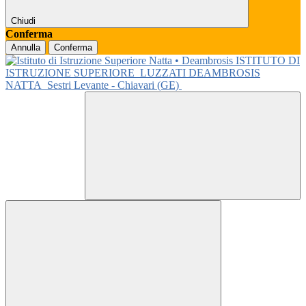
Chiudi
Conferma
Annulla
Conferma
ISTITUTO DI
ISTRUZIONE SUPERIORE
LUZZATI DEAMBROSIS
NATTA
Sestri Levante - Chiavari (GE)