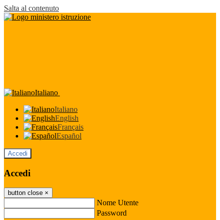
Salta al contenuto
Italiano
Italiano
English
Français
Español
Accedi
Accedi
button close
×
Nome Utente
Password