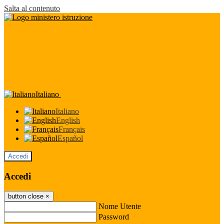
Salta al contenuto
Italiano
Italiano
English
Français
Español
Accedi
Accedi
button close
×
Nome Utente
Password