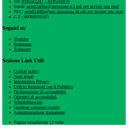
Tel:
0185/43247 – 0185/41076
Email:
geis02400a@istruzione.it
Link per inviare una mail
PEC:
geis02400a@pec.istruzione.it
Link per inviare una mail
C.F.: 90088830105
Seguici su
Youtube
Instagram
Telegram
Sezione Link Utili
Cookie policy
Note legali
Informativa Privacy
Ufficio Relazioni con il Pubblico
Dichiarazione di accessibilità
Obiettivi di accessibilità
Whistleblowing
Gestione consensi cookie
Amministrazione trasparente
Pagina visualizzata
12
volte