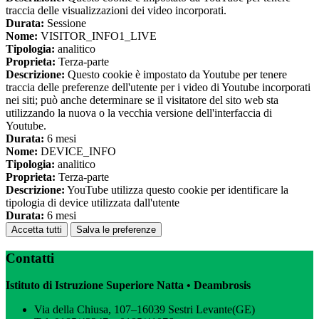
traccia delle visualizzazioni dei video incorporati.
Durata:
Sessione
Nome:
VISITOR_INFO1_LIVE
Tipologia:
analitico
Proprieta:
Terza-parte
Descrizione:
Questo cookie è impostato da Youtube per tenere
traccia delle preferenze dell'utente per i video di Youtube incorporati
nei siti; può anche determinare se il visitatore del sito web sta
utilizzando la nuova o la vecchia versione dell'interfaccia di
Youtube.
Durata:
6 mesi
Nome:
DEVICE_INFO
Tipologia:
analitico
Proprieta:
Terza-parte
Descrizione:
YouTube utilizza questo cookie per identificare la
tipologia di device utilizzata dall'utente
Durata:
6 mesi
Accetta tutti
Salva le preferenze
Contatti
Istituto di Istruzione Superiore Natta • Deambrosis
Via della Chiusa, 107–16039 Sestri Levante(GE)