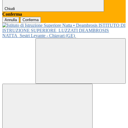
Chiudi
Conferma
Annulla
Conferma
ISTITUTO DI
ISTRUZIONE SUPERIORE
LUZZATI DEAMBROSIS
NATTA
Sestri Levante - Chiavari (GE)