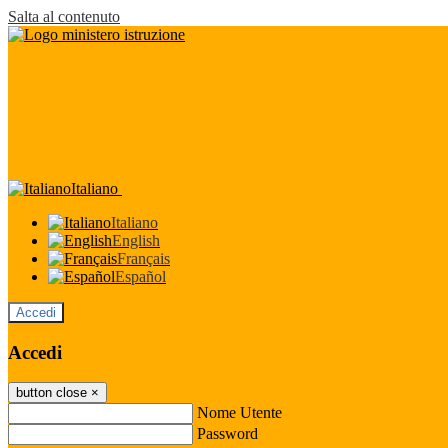
Salta al contenuto
Italiano
Italiano
English
Français
Español
Accedi
Accedi
button close
×
Nome Utente
Password