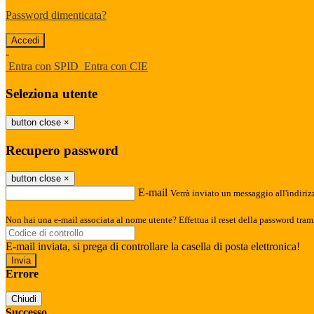
Password dimenticata?
-
Entra con SPID
Entra con CIE
Seleziona utente
button close
×
Recupero password
button close
×
E-mail
Verrà inviato un messaggio all'indirizz
Non hai una e-mail associata al nome utente? Effettua il reset della password tram
E-mail inviata, si prega di controllare la casella di posta elettronica!
Errore
Chiudi
Successo