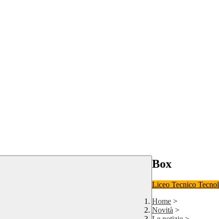
Box
Liceo
Tecnico Tecno
Home
>
Novità
>
Le notizie
>