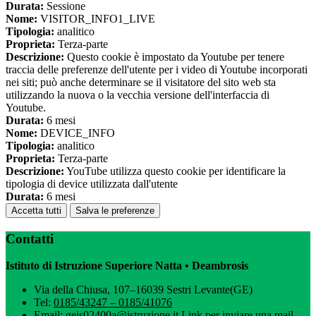
Durata:
Sessione
Nome:
VISITOR_INFO1_LIVE
Tipologia:
analitico
Proprieta:
Terza-parte
Descrizione:
Questo cookie è impostato da Youtube per tenere
traccia delle preferenze dell'utente per i video di Youtube incorporati
nei siti; può anche determinare se il visitatore del sito web sta
utilizzando la nuova o la vecchia versione dell'interfaccia di
Youtube.
Durata:
6 mesi
Nome:
DEVICE_INFO
Tipologia:
analitico
Proprieta:
Terza-parte
Descrizione:
YouTube utilizza questo cookie per identificare la
tipologia di device utilizzata dall'utente
Durata:
6 mesi
Accetta tutti
Salva le preferenze
Contatti
Istituto di Istruzione Superiore Natta • Deambrosis
Via della Chiusa, 107–16039 Sestri Levante(GE)
Tel:
0185/43247 – 0185/41076
Email:
geis02400a@istruzione.it
Link per inviare una mail