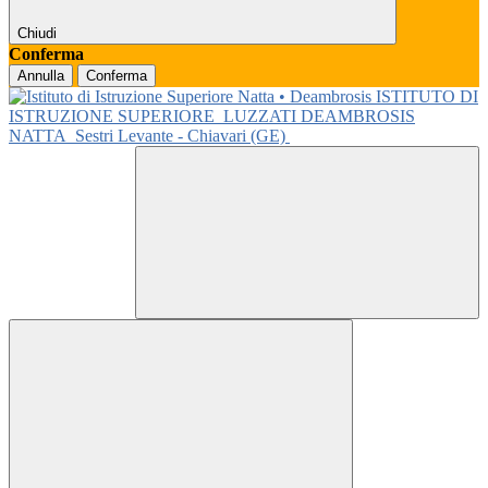
Chiudi
Conferma
Annulla
Conferma
ISTITUTO DI
ISTRUZIONE SUPERIORE
LUZZATI DEAMBROSIS
NATTA
Sestri Levante - Chiavari (GE)