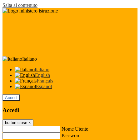
Salta al contenuto
Italiano
Italiano
English
Français
Español
Accedi
Accedi
button close
×
Nome Utente
Password