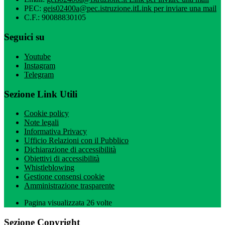
PEC:
geis02400a@pec.istruzione.it
Link per inviare una mail
C.F.: 90088830105
Seguici su
Youtube
Instagram
Telegram
Sezione Link Utili
Cookie policy
Note legali
Informativa Privacy
Ufficio Relazioni con il Pubblico
Dichiarazione di accessibilità
Obiettivi di accessibilità
Whistleblowing
Gestione consensi cookie
Amministrazione trasparente
Pagina visualizzata
26
volte
Sezione Copyright