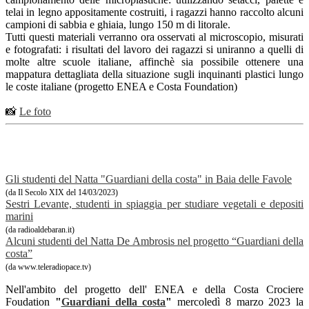
telai in legno appositamente costruiti, i ragazzi hanno raccolto alcuni
campioni di sabbia e ghiaia, lungo 150 m di litorale.
Tutti questi materiali verranno ora osservati al microscopio, misurati
e fotografati: i risultati del lavoro dei ragazzi si uniranno a quelli di
molte altre scuole italiane, affinchè sia possibile ottenere una
mappatura dettagliata della situazione sugli inquinanti plastici lungo
le coste italiane (progetto ENEA e Costa Foundation)
📸
Le foto
Gli studenti del Natta "Guardiani della costa" in Baia delle Favole
(da Il Secolo XIX del 14/03/2023)
Sestri Levante, studenti in spiaggia per studiare vegetali e depositi
marini
(da radioaldebaran.it)
Alcuni studenti del Natta De Ambrosis nel progetto “Guardiani della
costa”
(da www.teleradiopace.tv)
Nell'ambito del progetto dell' ENEA e della Costa Crociere
Foudation
"
Guardiani della costa
"
mercoledì 8 marzo 2023 la