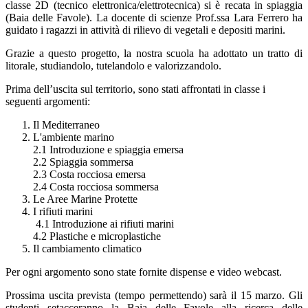
classe 2D (tecnico elettronica/elettrotecnica) si è recata in spiaggia
(Baia delle Favole). La docente di scienze Prof.ssa Lara Ferrero ha
guidato i ragazzi in attività di rilievo di vegetali e depositi marini.
Grazie a questo progetto, la nostra scuola ha adottato un tratto di
litorale, studiandolo, tutelandolo e valorizzandolo.
Prima dell’uscita sul territorio, sono stati affrontati in classe i
seguenti argomenti:
Il Mediterraneo
L'ambiente marino
2.1 Introduzione e spiaggia emersa
2.2 Spiaggia sommersa
2.3 Costa rocciosa emersa
2.4 Costa rocciosa sommersa
Le Aree Marine Protette
I rifiuti marini
4.1 Introduzione ai rifiuti marini
4.2 Plastiche e microplastiche
Il cambiamento climatico
Per ogni argomento sono state fornite dispense e video webcast.
Prossima uscita prevista (tempo permettendo) sarà il 15 marzo. Gli
studenti setacceranno la Baia delle Favole alla ricerca delle