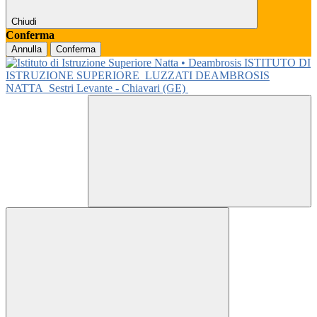
Chiudi
Conferma
Annulla
Conferma
ISTITUTO DI
ISTRUZIONE SUPERIORE
LUZZATI DEAMBROSIS
NATTA
Sestri Levante - Chiavari (GE)