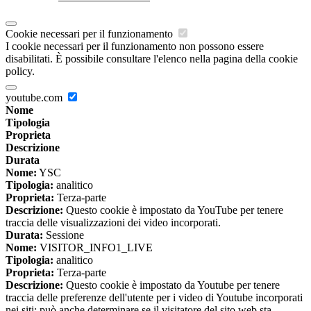
Cookie necessari per il funzionamento
I cookie necessari per il funzionamento non possono essere
disabilitati. È possibile consultare l'elenco nella pagina della cookie
policy.
youtube.com
Nome
Tipologia
Proprieta
Descrizione
Durata
Nome:
YSC
Tipologia:
analitico
Proprieta:
Terza-parte
Descrizione:
Questo cookie è impostato da YouTube per tenere
traccia delle visualizzazioni dei video incorporati.
Durata:
Sessione
Nome:
VISITOR_INFO1_LIVE
Tipologia:
analitico
Proprieta:
Terza-parte
Descrizione:
Questo cookie è impostato da Youtube per tenere
traccia delle preferenze dell'utente per i video di Youtube incorporati
nei siti; può anche determinare se il visitatore del sito web sta