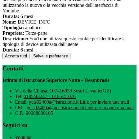
utilizzando la nuova o la vecchia versione dell'interfaccia di
Youtube.
Durata:
6 mesi
Nome:
DEVICE_INFO
Tipologia:
analitico
Proprieta:
Terza-parte
Descrizione:
YouTube utilizza questo cookie per identificare la
tipologia di device utilizzata dall'utente
Durata:
6 mesi
Accetta tutti
Salva le preferenze
Contatti
Istituto di Istruzione Superiore Natta • Deambrosis
Via della Chiusa, 107–16039 Sestri Levante(GE)
Tel:
0185/43247 – 0185/41076
Email:
geis02400a@istruzione.it
Link per inviare una mail
PEC:
geis02400a@pec.istruzione.it
Link per inviare una mail
C.F.: 90088830105
Seguici su
Youtube