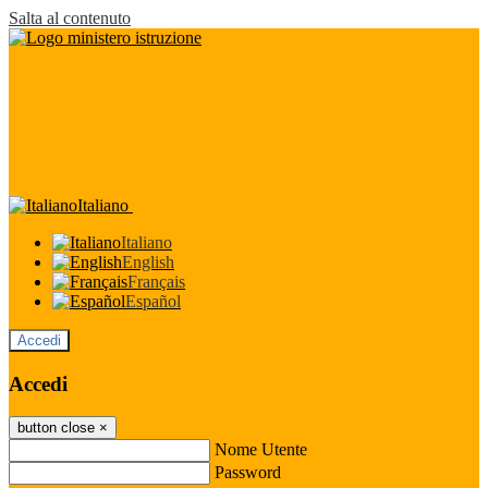
Salta al contenuto
Italiano
Italiano
English
Français
Español
Accedi
Accedi
button close
×
Nome Utente
Password