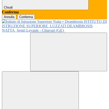
Chiudi
Conferma
Annulla
Conferma
ISTITUTO DI
ISTRUZIONE SUPERIORE
LUZZATI DEAMBROSIS
NATTA
Sestri Levante - Chiavari (GE)