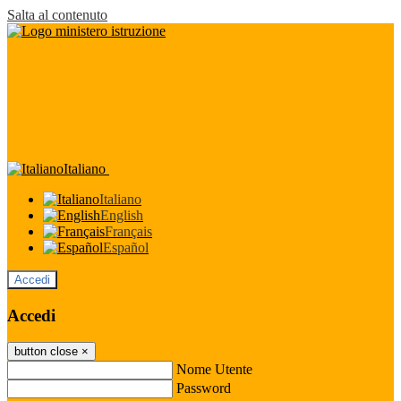
Salta al contenuto
Italiano
Italiano
English
Français
Español
Accedi
Accedi
button close
×
Nome Utente
Password