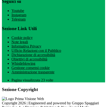
Seguici su
Youtube
Instagram
Telegram
Sezione Link Utili
Cookie policy
Note legali
Informativa Privacy
Ufficio Relazioni con il Pubblico
Dichiarazione di accessibilità
Obiettivi di accessibilità
Whistleblowing
Gestione consensi cookie
Amministrazione trasparente
Pagina visualizzata
23
volte
Sezione Copyright
Copyright 2026 | Engineered and powered by Gruppo Spaggiari