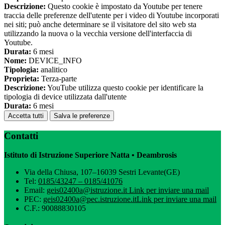
Descrizione:
Questo cookie è impostato da Youtube per tenere
traccia delle preferenze dell'utente per i video di Youtube incorporati
nei siti; può anche determinare se il visitatore del sito web sta
utilizzando la nuova o la vecchia versione dell'interfaccia di
Youtube.
Durata:
6 mesi
Nome:
DEVICE_INFO
Tipologia:
analitico
Proprieta:
Terza-parte
Descrizione:
YouTube utilizza questo cookie per identificare la
tipologia di device utilizzata dall'utente
Durata:
6 mesi
Accetta tutti
Salva le preferenze
Contatti
Istituto di Istruzione Superiore Natta • Deambrosis
Via della Chiusa, 107–16039 Sestri Levante(GE)
Tel:
0185/43247 – 0185/41076
Email:
geis02400a@istruzione.it
Link per inviare una mail
PEC:
geis02400a@pec.istruzione.it
Link per inviare una mail
C.F.: 90088830105