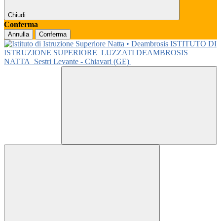
Chiudi
Conferma
Annulla
Conferma
ISTITUTO DI
ISTRUZIONE SUPERIORE
LUZZATI DEAMBROSIS
NATTA
Sestri Levante - Chiavari (GE)