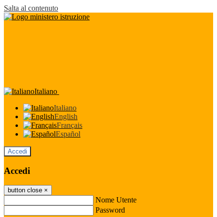
Salta al contenuto
Italiano
Italiano
English
Français
Español
Accedi
Accedi
button close
×
Nome Utente
Password