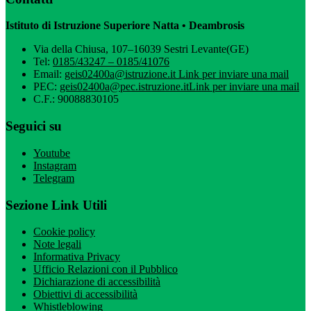
Istituto di Istruzione Superiore Natta • Deambrosis
Via della Chiusa, 107–16039 Sestri Levante(GE)
Tel:
0185/43247 – 0185/41076
Email:
geis02400a@istruzione.it
Link per inviare una mail
PEC:
geis02400a@pec.istruzione.it
Link per inviare una mail
C.F.: 90088830105
Seguici su
Youtube
Instagram
Telegram
Sezione Link Utili
Cookie policy
Note legali
Informativa Privacy
Ufficio Relazioni con il Pubblico
Dichiarazione di accessibilità
Obiettivi di accessibilità
Whistleblowing