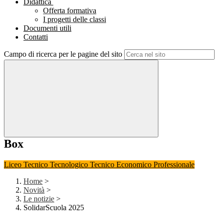
Didattica
Offerta formativa
I progetti delle classi
Documenti utili
Contatti
Campo di ricerca per le pagine del sito
Box
Liceo
Tecnico Tecnologico
Tecnico Economico
Professionale
Home
>
Novità
>
Le notizie
>
SolidarScuola 2025