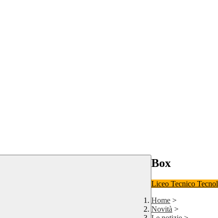
Box
Liceo
Tecnico Tecno
Home
>
Novità
>
Le notizie
>