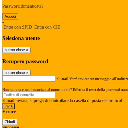
Password dimenticata?
-
Entra con SPID
Entra con CIE
Seleziona utente
button close
×
Recupero password
button close
×
E-mail
Verrà inviato un messaggio all'indirizz
Non hai una e-mail associata al nome utente? Effettua il reset della password tram
E-mail inviata, si prega di controllare la casella di posta elettronica!
Errore
Chiudi
Successo