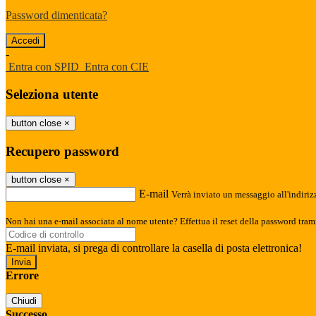
Password dimenticata?
-
Entra con SPID
Entra con CIE
Seleziona utente
button close
×
Recupero password
button close
×
E-mail
Verrà inviato un messaggio all'indirizz
Non hai una e-mail associata al nome utente? Effettua il reset della password tram
E-mail inviata, si prega di controllare la casella di posta elettronica!
Errore
Chiudi
Successo