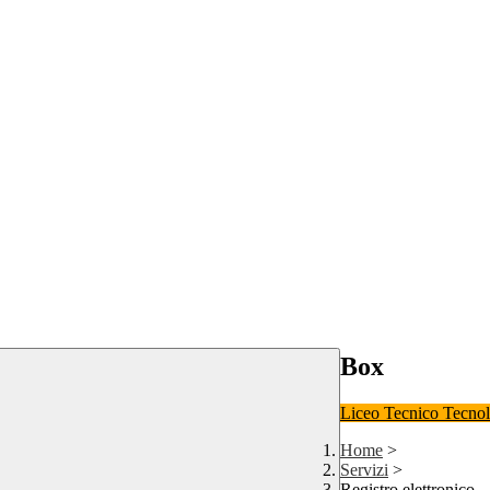
Box
Liceo
Tecnico Tecno
Home
>
Servizi
>
Registro elettronico