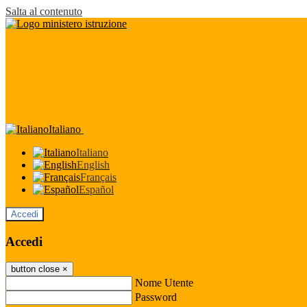
Salta al contenuto
Italiano
Italiano
English
Français
Español
Accedi
Accedi
button close
×
Nome Utente
Password