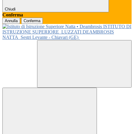
Chiudi
Conferma
Annulla
Conferma
ISTITUTO DI
ISTRUZIONE SUPERIORE
LUZZATI DEAMBROSIS
NATTA
Sestri Levante - Chiavari (GE)