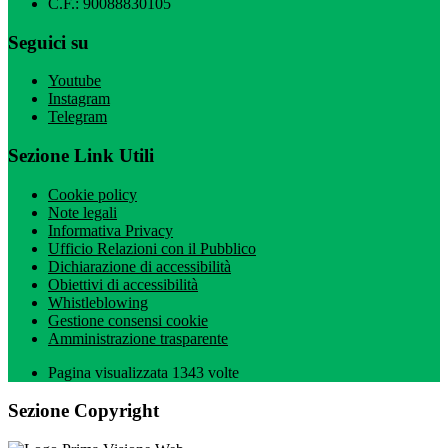
C.F.: 90088830105
Seguici su
Youtube
Instagram
Telegram
Sezione Link Utili
Cookie policy
Note legali
Informativa Privacy
Ufficio Relazioni con il Pubblico
Dichiarazione di accessibilità
Obiettivi di accessibilità
Whistleblowing
Gestione consensi cookie
Amministrazione trasparente
Pagina visualizzata
1343
volte
Sezione Copyright