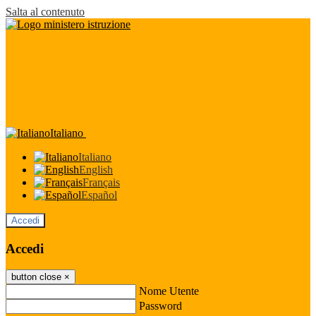
Salta al contenuto
Italiano
Italiano
English
Français
Español
Accedi
Accedi
button close
×
Nome Utente
Password