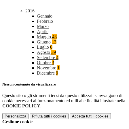
2016
Gennaio
Febbraio
Marzo
Aprile
Maggio
43
Giugno
13
Luglio
6
Agosto
39
Settembre
4
Ottobre
3
Novembre
1
Dicembre
9
Nessun contenuto da visualizzare
Questo sito o gli strumenti terzi da questo utilizzati si avvalgono di
cookie necessari al funzionamento ed utili alle finalità illustrate nella
COOKIE POLICY
.
Personalizza
Rifiuta tutti
i cookies
Accetta tutti
i cookies
Gestione cookie