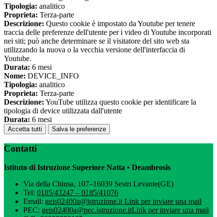
Tipologia:
analitico
Proprieta:
Terza-parte
Descrizione:
Questo cookie è impostato da Youtube per tenere
traccia delle preferenze dell'utente per i video di Youtube incorporati
nei siti; può anche determinare se il visitatore del sito web sta
utilizzando la nuova o la vecchia versione dell'interfaccia di
Youtube.
Durata:
6 mesi
Nome:
DEVICE_INFO
Tipologia:
analitico
Proprieta:
Terza-parte
Descrizione:
YouTube utilizza questo cookie per identificare la
tipologia di device utilizzata dall'utente
Durata:
6 mesi
Accetta tutti
Salva le preferenze
Contatti
Istituto di Istruzione Superiore Natta • Deambrosis
Via della Chiusa, 107–16039 Sestri Levante(GE)
Tel:
0185/43247 – 0185/41076
Email:
geis02400a@istruzione.it
Link per inviare una mail
PEC:
geis02400a@pec.istruzione.it
Link per inviare una mail