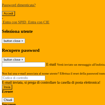
Password dimenticata?
-
Entra con SPID
Entra con CIE
Seleziona utente
button close
×
Recupero password
button close
×
E-mail
Verrà inviato un messaggio all'indirizz
Non hai una e-mail associata al nome utente? Effettua il reset della password tram
E-mail inviata, si prega di controllare la casella di posta elettronica!
Errore
Chiudi
Successo