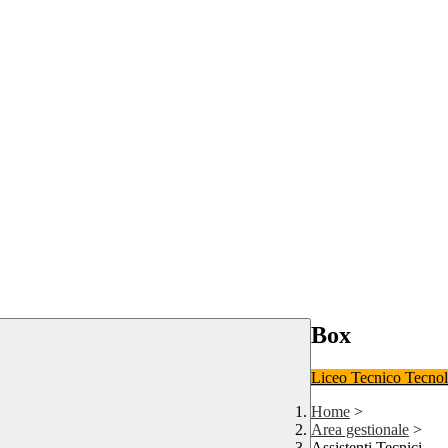
Box
Liceo
Tecnico Tecno
Home
>
Area gestionale
>
Assistenti Tecnici