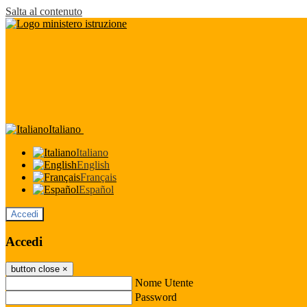
Salta al contenuto
Italiano
Italiano
English
Français
Español
Accedi
Accedi
button close
×
Nome Utente
Password