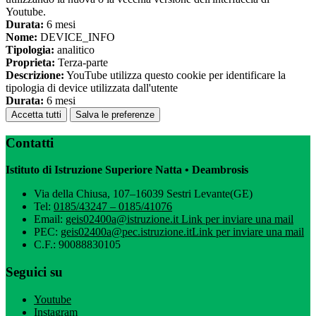
Youtube.
Durata:
6 mesi
Nome:
DEVICE_INFO
Tipologia:
analitico
Proprieta:
Terza-parte
Descrizione:
YouTube utilizza questo cookie per identificare la
tipologia di device utilizzata dall'utente
Durata:
6 mesi
Accetta tutti
Salva le preferenze
Contatti
Istituto di Istruzione Superiore Natta • Deambrosis
Via della Chiusa, 107–16039 Sestri Levante(GE)
Tel:
0185/43247 – 0185/41076
Email:
geis02400a@istruzione.it
Link per inviare una mail
PEC:
geis02400a@pec.istruzione.it
Link per inviare una mail
C.F.: 90088830105
Seguici su
Youtube
Instagram