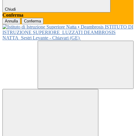
Chiudi
Conferma
Annulla
Conferma
ISTITUTO DI
ISTRUZIONE SUPERIORE
LUZZATI DEAMBROSIS
NATTA
Sestri Levante - Chiavari (GE)