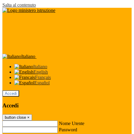
Salta al contenuto
Italiano
Italiano
English
Français
Español
Accedi
Accedi
button close
×
Nome Utente
Password