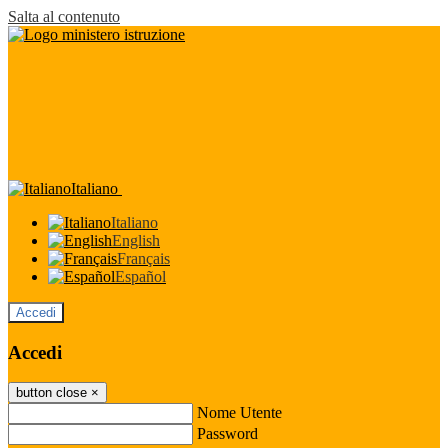
Salta al contenuto
Italiano
Italiano
English
Français
Español
Accedi
Accedi
button close
×
Nome Utente
Password