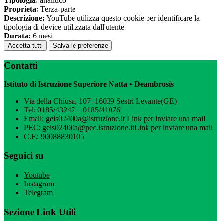
Tipologia:
analitico
Proprieta:
Terza-parte
Descrizione:
YouTube utilizza questo cookie per identificare la
tipologia di device utilizzata dall'utente
Durata:
6 mesi
Accetta tutti
Salva le preferenze
Contatti
Istituto di Istruzione Superiore Natta • Deambrosis
Via della Chiusa, 107–16039 Sestri Levante(GE)
Tel:
0185/43247 – 0185/41076
Email:
geis02400a@istruzione.it
Link per inviare una mail
PEC:
geis02400a@pec.istruzione.it
Link per inviare una mail
C.F.: 90088830105
Seguici su
Youtube
Instagram
Telegram
Sezione Link Utili