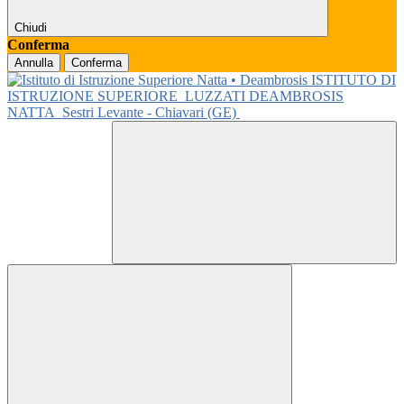
Chiudi
Conferma
Annulla
Conferma
ISTITUTO DI
ISTRUZIONE SUPERIORE
LUZZATI DEAMBROSIS
NATTA
Sestri Levante - Chiavari (GE)