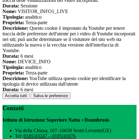
traccia delle visualizzazioni dei video incorporati.
Durata:
Sessione
Nome:
VISITOR_INFO1_LIVE
Tipologia:
analitico
Proprieta:
Terza-parte
Descrizione:
Questo cookie è impostato da Youtube per tenere
traccia delle preferenze dell'utente per i video di Youtube incorporati
nei siti; può anche determinare se il visitatore del sito web sta
utilizzando la nuova o la vecchia versione dell'interfaccia di
Youtube.
Durata:
6 mesi
Nome:
DEVICE_INFO
Tipologia:
analitico
Proprieta:
Terza-parte
Descrizione:
YouTube utilizza questo cookie per identificare la
tipologia di device utilizzata dall'utente
Durata:
6 mesi
Accetta tutti
Salva le preferenze
Contatti
Istituto di Istruzione Superiore Natta • Deambrosis
Via della Chiusa, 107–16039 Sestri Levante(GE)
Tel:
0185/43247 – 0185/41076