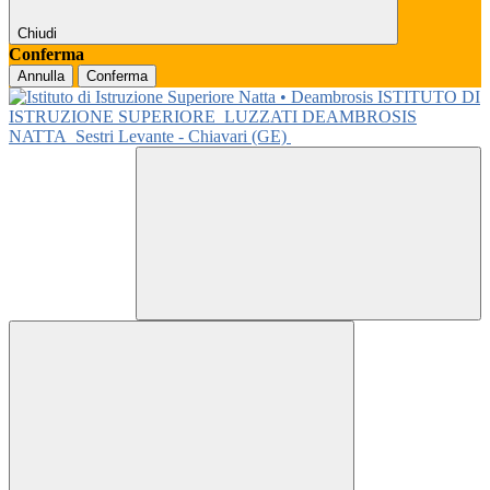
Chiudi
Conferma
Annulla
Conferma
ISTITUTO DI
ISTRUZIONE SUPERIORE
LUZZATI DEAMBROSIS
NATTA
Sestri Levante - Chiavari (GE)