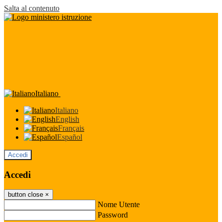
Salta al contenuto
Italiano
Italiano
English
Français
Español
Accedi
Accedi
button close
×
Nome Utente
Password