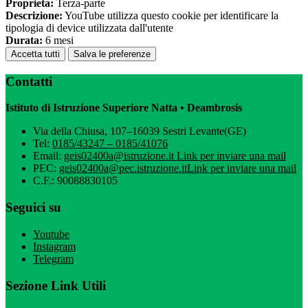
Proprieta:
Terza-parte
Descrizione:
YouTube utilizza questo cookie per identificare la
tipologia di device utilizzata dall'utente
Durata:
6 mesi
Accetta tutti
Salva le preferenze
Contatti
Istituto di Istruzione Superiore Natta • Deambrosis
Via della Chiusa, 107–16039 Sestri Levante(GE)
Tel:
0185/43247 – 0185/41076
Email:
geis02400a@istruzione.it
Link per inviare una mail
PEC:
geis02400a@pec.istruzione.it
Link per inviare una mail
C.F.: 90088830105
Seguici su
Youtube
Instagram
Telegram
Sezione Link Utili