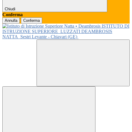
Chiudi
Conferma
Annulla
Conferma
ISTITUTO DI
ISTRUZIONE SUPERIORE
LUZZATI DEAMBROSIS
NATTA
Sestri Levante - Chiavari (GE)