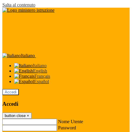
Salta al contenuto
Italiano
Italiano
English
Français
Español
Accedi
Accedi
button close
×
Nome Utente
Password