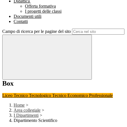
Didattica
Offerta formativa
I progetti delle classi
Documenti utili
Contatti
Campo di ricerca per le pagine del sito
Box
Liceo
Tecnico Tecnologico
Tecnico Economico
Professionale
Home
>
Area collegiale
>
I Dipartimenti
>
Dipartimento Scientifico